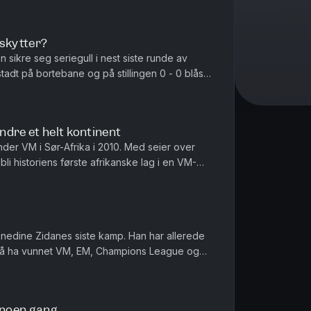
eskytter?
sikre seg seriegull i nest siste runde av
tadt på bortebane og på stillingen 0 - 0 blåser
 det skjer - verden ...
ndre et helt kontinent
nder VM i Sør-Afrika i 2010. Med seier over
 bli historiens første afrikanske lag i en VM-
ang går mot slutten...
Zinedine Zidanes siste kamp. Han har allerede
 å ha vunnet VM, EM, Champions League og
e krones med enda en VM-ti...
 noen gang