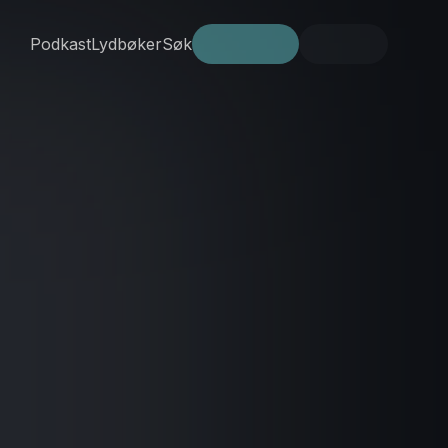
Podkast
Lydbøker
Søk
Prøv gratis
Logg inn