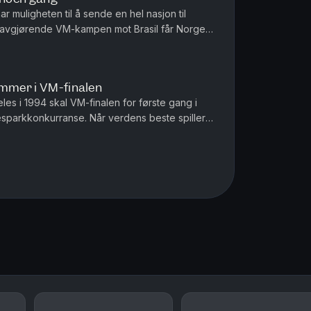
ar muligheten til å sende en hel nasjon til
den avgjørende VM-kampen mot Brasil får Norge
 spilletid er omme...
ommer i VM-finalen
les i 1994 skal VM-finalen for første gang i
ffesparkkonkurranse. Når verdens beste spiller,
affe må han scor...