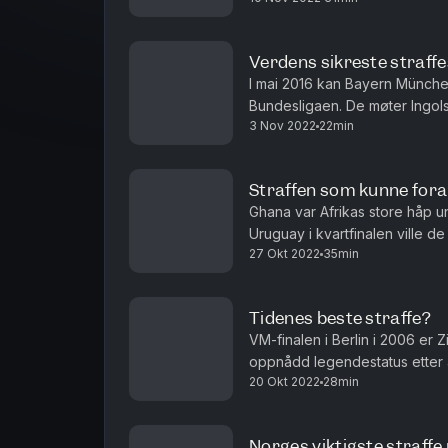
Verdens sikreste straff
I mai 2016 kan Bayern München 
Bundesligaen. De møter Ingols
3 Nov 2022
22min
dommeren for straffe. Det er da
Straffen som kunne fora
Ghana var Afrikas store håp u
Uruguay i kvartfinalen ville de
27 Okt 2022
35min
semifinale. Når siste ekstraomg
Tidenes beste straffe?
VM-finalen i Berlin i 2006 er 
oppnådd legendestatus etter
20 Okt 2022
28min
gullballen. Nå skal verket bar
Norges viktigste straffe