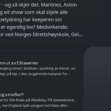
ston
 betydning har keeperen sin
 er egentlig lov? Medvirkende:
or ved Norges Idrettshøyskole, Geir
eksklusivt for PodMe.
n ut av Eliteserien
Krangling innad i klubben, sparking av trener, en
tap, på tap. I den avgjørende kampen for
e Jerv. Det blir...
og straffer?
uket for EM-finale på Wembley. På hjemmebane,
, har England spilt uavgjort mot Italia etter
res med straffesp...