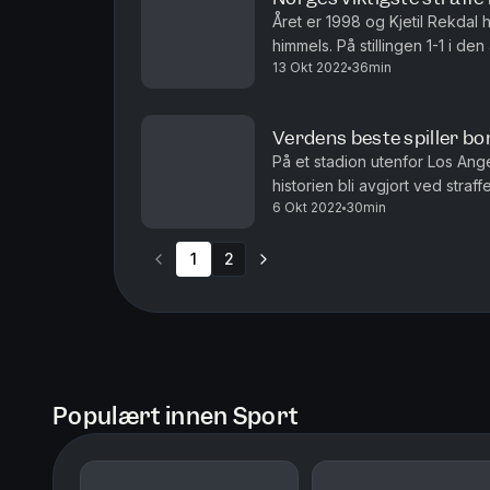
Året er 1998 og Kjetil Rekdal h
himmels. På stillingen 1-1 i 
13 Okt 2022
36min
straffe. To minutter før ordinær
Verdens beste spiller b
På et stadion utenfor Los Ange
historien bli avgjort ved stra
6 Okt 2022
30min
Roberto Baggio, skal ta sin str
1
2
Populært innen Sport