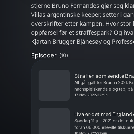
stjerne Bruno Fernandes gjør seg klar - og så skjer det. Martinez, A
Villas argentinske keeper, setter i gang eit show som skal stjele alle
overskrifter etter kampen. Hvor stor
oppførsel før et straffespark? Og hva
Kjartan Brügger Bjånesøy og Profess
Jordet. Laget av Lyder Produksjoner 
Episoder
(
10
)
Straffen som sendte Bran
Alt går galt for Brann i 2021. 
nachspielskandale og tap, på 
17 Nov 2022
32min
tilværelsen i Eliteserien møter d
Hva er det med England 
Søndag 11. juli 2021 er det d
foran 66.000 elleville tilskuere
10 Nov 2022
31min
ekstraomganger. Alt skal avgjø