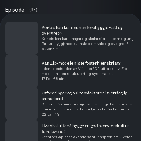
Episoder
(
67
)
Korleis kan kommunen førebyggje vald og
overgrep?
Korleis kan barnehagar og skular sikre at barn og unge
får førebyggjande kunnskap om vald og overgrep? I
denne episoden av VeilederPod møter vi Vigdis og
9 Apr
31min
Isabella, som har bidrege i utviklinga av unde...
Kan Zip-modellen løse fosterhjemskrisa?
I denne episoden av VeilederPOD utforsker vi Zip-
modellen – en strukturert og systematisk
samarbeidsmodell mellom kommuner og Bufetat som
17 Feb
58min
kan bidra til å løse mangelen på fosterhjem i Norge.
Modellen ...
Utfordringer og suksessfaktorer i tverrfaglig
samarbeid
Det er et faktum at mange barn og unge har behov for
mer eller mindre omfattende tjenester fra kommune og
hjelpeapparat. Det overordnede spørsmålet er:
22 Jan
49min
Hvordan kan kommunen lykkes med å skape helhetli...
Hva skal til for å bygge en god nærværskultur
for elevene?
Utenforskap er et økende samfunnsproblem. Skolen