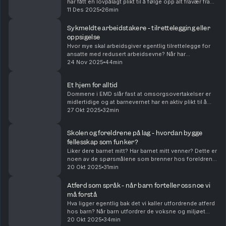
har fått en lovpålagt plikt til å følge opp alt fravær fra
første fraværsdag - før det blir bekymringsfullt. Og det
11 Des 2025
26min
er skoleeier som har ansvaret for a...
Sykmeldte arbeidstakere - tilrettelegging eller
oppsigelse
Hvor mye skal arbeidsgiver egentlig tilrettelegge for
ansatte med redusert arbeidsevne? Når har
arbeidsgiver gjort nok? Og hvor mye må arbeidstaker
24 Nov 2025
44min
medvirke? Dette er spørsmål den juridiske
svartjenes...
Et hjem for alltid
Dommene i EMD slår fast at omsorgsovertakelser er
midlertidige og at barnevernet har en aktiv plikt til å
arbeide for at barn og foreldre kan gjenforenes. En
27 Okt 2025
32min
følge av dette er at mange barn i fosterhj...
Skolen og foreldrene på lag - hvordan bygge
fellesskap som funker?
Liker dere barnet mitt? Har barnet mitt venner? Dette er
noen av de spørsmålene som brenner hos foreldrene
når de møter skolen. Likevel starter skolen ofte
20 Okt 2025
31min
samtaler med karakterer og faglig progresjo...
Atferd som språk - når barn forteller oss noe vi
må forstå
Hva ligger egentlig bak det vi kaller utfordrende atferd
hos barn? Når barn utfordrer de voksne og miljøet
rundt seg på den ene eller andre måten. Enten ved
20 Okt 2025
34min