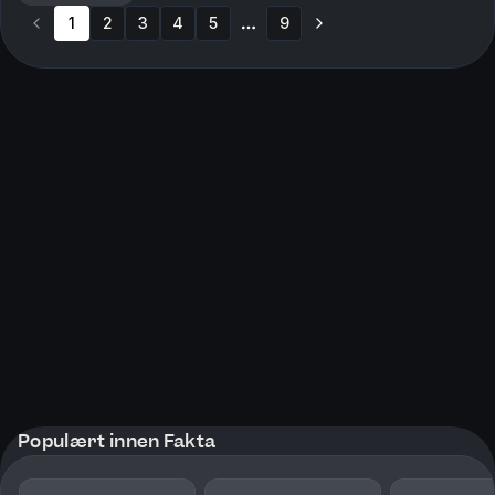
utfordrende atferd eller de stille barna s...
1
2
3
4
5
9
More pages
Populært innen Fakta