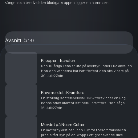
sängen och bredvid den blodiga kroppen ligger en hammare.
Avsnitt
(
244
)
Kroppen i kanalen
Den 16-åriga Lena är ute på äventyr under Luciakvällen.
Hon och vännerna har haft förfest och ska vidare på
klubb. Men Lena kommer aldrig fram. Det hela avskrivs
30 Juli
27min
först som en olycka. Men när en annan ...
Knivmordet i Kramfors
En stormig septemberkväll 1987 försvinner en ung
kvinna strax utanför sitt hem i Kramfors. Hon sågs
senast när hon rastade sin hund. Dagen efter görs en
16 Juli
27min
förfärlig upptäckt som skakar staden i grunden ...
Mordet på Noam Cohen
En motorcyklist har i den ljumma försommarkvällen
precis fått syn på en kropp i ett grönskande dike.