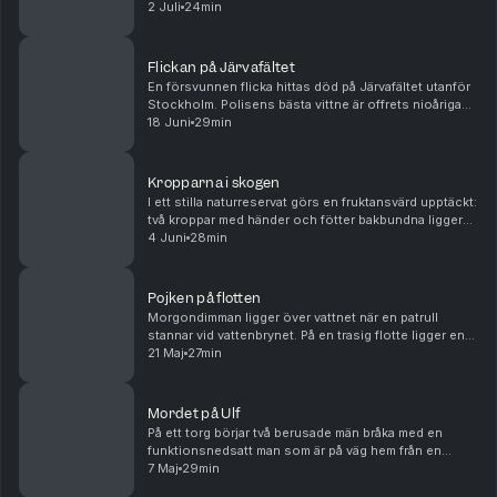
Kroppen ligger i en märklig position, och rör sig inte
2 Juli
24min
när han ropar. Bredvid den ligger en blodig ...
Flickan på Järvafältet
En försvunnen flicka hittas död på Järvafältet utanför
Stockholm. Polisens bästa vittne är offrets nioåriga
lekkamrat och misstankarna pekar i en mycket ovanlig
18 Juni
29min
riktning. Men problemet är att polisen ...
Kropparna i skogen
I ett stilla naturreservat görs en fruktansvärd upptäckt:
två kroppar med händer och fötter bakbundna ligger
övergivna bland träden. De har blivit brutalt mördade
4 Juni
28min
och har tortyrliknande skador. Polise...
Pojken på flotten
Morgondimman ligger över vattnet när en patrull
stannar vid vattenbrynet. På en trasig flotte ligger en
död pojke. Bara hundra meter bort ligger en övergiven
21 Maj
27min
stuga, känd som ett tillhåll dit barn bruk...
Mordet på Ulf
På ett torg börjar två berusade män bråka med en
funktionsnedsatt man som är på väg hem från en
restaurang. Det finns flera människor i närheten, men
7 Maj
29min
ingen vågar gripa in. Plötsligt ropar ena gärnings...