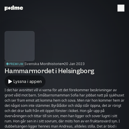
Svenska Mordhistorier
20 Jan 2023
PREMIUM
Hammarmordet i Helsingborg
Lyssna i appen
I det här avsnittet vill vi varna för att det förekommer beskrivningar av
grovt våld mot barn. Småbarnsmamman Sofia har jobbat natt på sjukhuset
och ser fram emot att komma hem och sova. Men när hon kommer hem är
det något som inte stämmer. Byrålådor och skåp står öppna, det är rörigt
och det drar kallt från ett öppet fönster i köket. Hon går upp på
övervåningen och tittar till sin son, men han ligger och sover lugnt i sitt
rum. Hon går sen in i sitt sovrum, där möts hon av en fruktansvärd syn. I
dubbelsängen ligger hennes man Andreas, alldeles stilla. Det är blod i