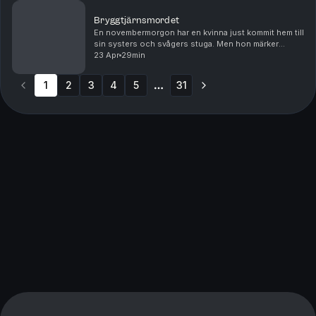
Bryggtjärnsmordet
En novembermorgon har en kvinna just kommit hem till
sin systers och svågers stuga. Men hon märker
snabbt att något fruktansvärt har hänt: på golvet ligger
23 Apr
29min
makarna blodiga. De är döda. Bland byborna s...
1
2
3
4
5
31
More pages