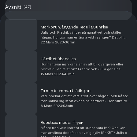
Avsnitt
(
47
)
Mörkbrun, ångande Tequila Sunrise
Julia och Fredrik vänder på narrativet och ställer
frågan: Hur gör man en åsna vild i sängen? Det blir
även diskussioner om sexigt kissande, dyra
22 Mars 2023
36min
konsertpriser, rådjurscovers av Phil Collins-låtar, pe...
Hårdhet über alles
Hur hanterar man känslan av att bli övergiven eller
bortvald i en relation? Fredrik och Julia ger sina
perspektiv. Fredrik ger även Julia en lagom ohjälpsam
15 Mars 2023
40min
guide i hur man har camsex med sin kille. P...
Ta min blomma i trädkojan
Vad innebär det att vara stolt över någon, och måste
man känna sig stolt över sina partners? Och vilka röda
flaggor ska man hålla utkik efter i början av ett
8 Mars 2023
53min
förhållande? Bonus: bli-av-med-oskulden-an...
Robotsex med airfryer
Måste man vara isär för att kunna vara kär? Och kan
man använda deepfakes av sig själv för KBT? Julia och