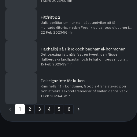
Fredrik genererar även sin egen AI-porr och funderar
1 Mars 2023
50min
på hur sexig en 80-årig man med breda höf...
Fittfritt Q2
Julia berättar om hur man bäst undviker att få
mullvadsklitoris, medan Fredrik guidar oss djupt ner i
intimitetsrädslorna. De tittar även på hur man dealar
22 Feb 2023
56min
med ångest över en partner som inte hör av s...
Häxhalloj på TikTok och bechamel-hormoner
Det osexiga i att nåla fast en tweet, den Nisse
Hallbergska knullpastan och fejkat ointresse. Julia
slår ett slag för flera situationships samtidigt när man
15 Feb 2023
39min
är singel medan Fredrik tycker att det är ...
De krigar inte för kuken
Kriminella hål i kondomer, Google-translate-ad porr
och etniska sexpreferenser är på kartan denna vecka.
Julia och Fredrik snackar också om emoji-silent
1 Feb 2023
46min
treatments och huruvida snygga är sämre på att ...
1
2
3
4
5
6