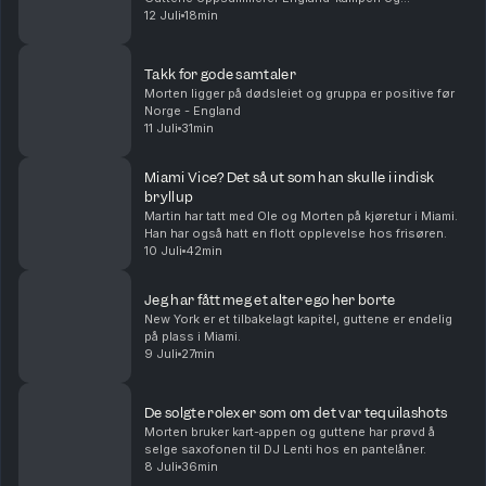
mesterskapet. Takk for følget!
12 Juli
18min
Takk for gode samtaler
Morten ligger på dødsleiet og gruppa er positive før
Norge - England
11 Juli
31min
Miami Vice? Det så ut som han skulle i indisk
bryllup
Martin har tatt med Ole og Morten på kjøretur i Miami.
Han har også hatt en flott opplevelse hos frisøren.
10 Juli
42min
Jeg har fått meg et alter ego her borte
New York er et tilbakelagt kapitel, guttene er endelig
på plass i Miami.
9 Juli
27min
De solgte rolexer som om det var tequilashots
Morten bruker kart-appen og guttene har prøvd å
selge saxofonen til DJ Lenti hos en pantelåner.
8 Juli
36min