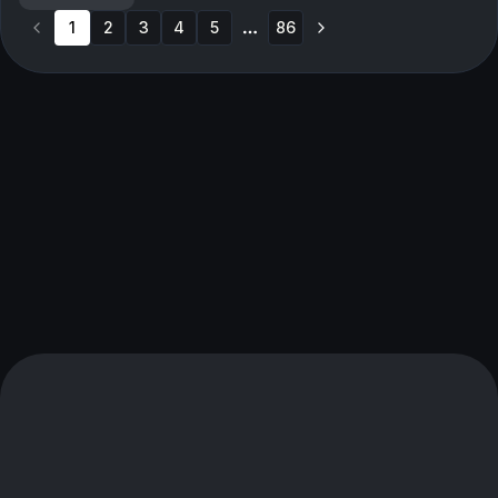
1
2
3
4
5
86
More pages