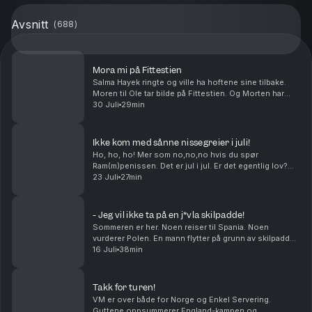
Avsnitt
(
688
)
Mora mi på Fittestien
Salma Hayek ringte og ville ha hoftene sine tilbake.
Moren til Ole tar bilde på Fittestien. Og Morten har
visst en greie med å krangle med dyr. Middagstips:
30 Juli
29min
Lasagne, gjerne med hundre lag! produser...
Ikke kom med sånne nissegreier i juli!
Ho, ho, ho! Mer som no,no,no hvis du spør
Ram(m)penissen. Det er jul i jul. Er det egentlig lov?
Hvilken sunn matrett vil du egentlig at skal smake
23 Juli
27min
wienerbrød? Og kan Petter Katastrofe bli den kjendi...
- Jeg vil ikke ta på en j*vla skilpadde!
Sommeren er her. Noen reiser til Spania. Noen
vurderer Polen. En mann flytter på grunn av skilpadder.
Livet tar folk i forskjellige retninger.Middagstips:
16 Juli
38min
Shrimp on the barbie, mate! Produsert av Kat...
Takk for turen!
VM er over både for Norge og Enkel Servering.
Guttene oppsummerer England-kampen og