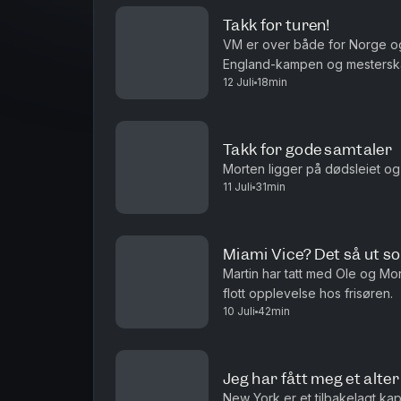
Takk for turen!
VM er over både for Norge o
England-kampen og mesterskap
12 Juli
18min
Takk for gode samtaler
Morten ligger på dødsleiet og
11 Juli
31min
Miami Vice? Det så ut som
Martin har tatt med Ole og Mor
flott opplevelse hos frisøren.
10 Juli
42min
Jeg har fått meg et alte
New York er et tilbakelagt kapi