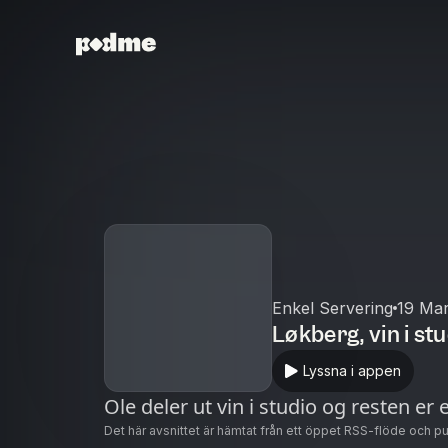
Enkel Servering
19 Ma
Løkberg, vin i s
Lyssna i appen
Ole deler ut vin i studio og resten er e
Det här avsnittet är hämtat från ett öppet RSS-flöde och p