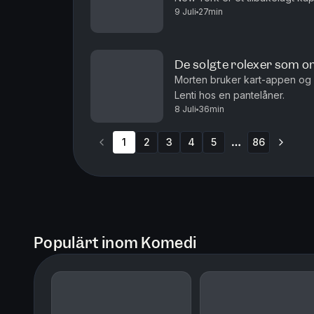
9 Juli
27min
De solgte rolexer som o
Morten bruker kart-appen og 
Lenti hos en pantelåner.
8 Juli
36min
1
2
3
4
5
86
More pages
Populärt inom Komedi