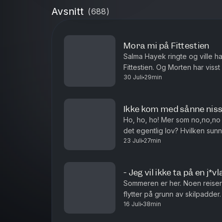
Avsnitt
(
688
)
Mora mi på Fittestien
Salma Hayek ringte og ville ha 
Fittestien. Og Morten har visst en g
30 Juli
29min
Ikke kom med sånne nisseg
Ho, ho, ho! Mer som no,no,no h
det egentlig lov? Hvilken sunn matrett vil du egentlig at skal smake
23 Juli
27min
wienerbrød? Og kan Petter Kata
- Jeg vil ikke ta på en j*v
Sommeren er her. Noen reiser 
flytter på grunn av skilpadder. L
16 Juli
38min