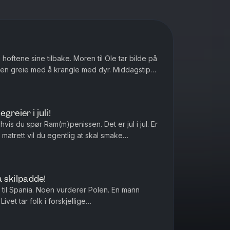
hoftene sine tilbake. Moren til Ole tar bilde på
reie med å krangle med dyr. Middagstips:
Lasagne, gjerne med hundre lag! produser...
reier i juli!
vis du spør Ram(m)penissen. Det er jul i jul. Er
strofe bli den kjendi...
la skilpadde!
til Spania. Noen vurderer Polen. En mann
ivet tar folk i forskjellige
retninger.Middagstips: Shrimp on the barbie, mate! Produsert av Kat...