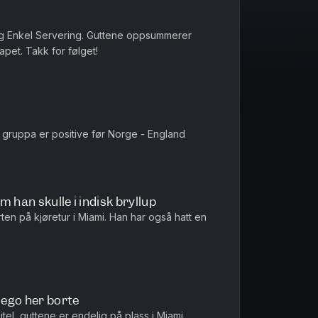
g Enkel Servering. Guttene oppsummerer
et. Takk for følget!
 gruppa er positive før Norge - England
 han skulle i indisk bryllup
ten på kjøretur i Miami. Han har også hatt en
r ego her borte
tel, guttene er endelig på plass i Miami.