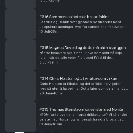
som ikke er klart eller bare folk generelt? Folk folk
17 Juli
29min
folk.
#316 Sommerens heteste brannfakler
Rasmus og Henrik river gjennom sommerens mest
upopulære meninger. Hvorfor sandstrand, festivaler
og engangsgrill fortjener kritikk og hvilke brannfakler
10 Juli
35min
som faktisk holder.
#315 Magnus Devold og dette må aldri skje igjen
Når tre komikere skal finne ut hva som aldri må skje
igjen, går det alle veier. Fra Josef Fritzl til de
dummeste TV-øyeblikkene. At Magnus gråter på reality
3 Juli
39min
må aldri skje igjen.
#314 Chris Holsten og alt vi later som vi kan
Chris Holsten er tilbake, og det er ikke lite vi jatter
med på uten å ha peiling. Gutta later som de er handy,
kan ikke forskjellen på volt og watt, og oppdager at de
26 Juni
46min
heller ikke kan nasjonalsangen.
#313 Thomas Stenström og verste med Norge
«RO!», janteloven eller norsk drikkekultur? Vi kårer det
verste med Norge, og har besøk fra söta bror, artist
Thomas Stenström. Svensken har noen klare
19 Juni
36min
meninger om nordmenn, og ender med å gi oss en p...