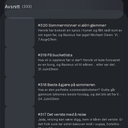
Avsnitt
(
333
)
#320 Sommerminner vi aldri glemmer
Henrik har bokset en spiss i trynet og fått rødt kort av
sin egen far, og Rasmus har jaget Michael Owen. Vi
mimrer tilbake til somrene vi aldri glemmer og noen
7 Aug
27min
historier som kanskje burde blitt glemt.
#319 På bucketlista
Hva vil vi oppleve før vi dør? Henrik vil lede forsvaret
av en borg, og Rasmus vil til månen… eller var det
Mars? Dream big or go home!
31 Juli
29min
#318 Beste å gjøre på sommeren
Hva er den perfekte sommeraktiviteten? Gutta går
gjennom lytternes beste forslag, og det blir alt fra VM
i krabbefiske og sosialdemokratisk ensprett til
24 Juli
33min
rekepilling. Regnes øl i sola som en aktivitet?
#317 Det verste med å reise
Jada, reising kan være digg, men vi kårer det verste. Er
det folk som tar setet bakover midt i suppa, hotellrom