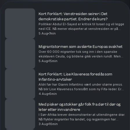
Kort Forklart: Venstresiden seirer i Det
demokratiske partiet. Endrer de kurs?
Politiker Abdul El-Sayed er kritisk til Israel og vil legge
ned ICE. Nå mener eksperter at venstresiden er på
fremmarsj i Det demokratiske partiet i USA. Vi
5 Aug
7min
oppsummerer nyhetene for deg, i dag også om...
Migrantstormen som avslørte Europas svakhet
Over 60 000 migranter tok seg inn i den spanske
eksklaven Ceuta, og bildene gikk verden rundt. Men
den virale fortellingen om hva som skjedde kan bli
5 Aug
15min
viktigere enn den egentlige forklaringen. Med Euro...
Kort Forklart: Lise Klaveness foreslås som
Infantino-arvtaker
Aldri før har Gianni Infantino vært under større press.
Nå blir Lise Klaveness foreslått som ny Fifa-leder. Er
det realistisk? Vi oppsummerer nyhetene for deg, i
4 Aug
6min
dag også om at Ukraina angriper Russla...
Med pisker og stokker går folk fra dør til dør og
leter etter innvandrere
I Sør-Afrika krever demonstranter at utlendingene drar.
Nå flykter migranter fra landet, og regjeringen har
deportert over 50 000. Både folk i gatene og
3 Aug
16min
regjeringen mener innvandring er årsaken til ar...