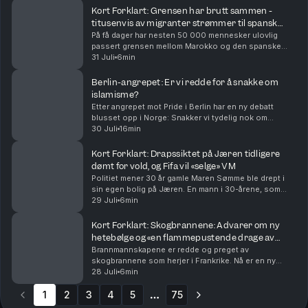
Kort Forklart: Grensen har brutt sammen -
titusenvis av migranter strømmer til spansk
eksklave
På få dager har nesten 50 000 mennesker ulovlig
passert grensen mellom Marokko og den spanske
eksklaven Ceuta. Mange har tatt sjøveien med
31 Juli
6min
baderinger og armringer, mens noen har hoppet over
gjerder. N...
Berlin-angrepet: Er vi redde for å snakke om
islamisme?
Etter angrepet mot Pride i Berlin har en ny debatt
blusset opp i Norge: Snakker vi tydelig nok om
ideologien bak islamistisk terror? Og hva sier
30 Juli
16min
forskningen om hvordan vi bør forstå ekstremisme?
Med u...
Kort Forklart: Drapssiktet på Jæren tidligere
dømt for vold, og Fifa vil «selge» VM
Politiet mener 30 år gamle Maren Sømme ble drept i
sin egen bolig på Jæren. En mann i 30-årene, som
også var Sømmes kjæreste og samboer, er siktet for
29 Juli
6min
drap. Han ble pågrepet en drøy uke før dødsfallet...
Kort Forklart: Skogbrannene: Advarer om ny
hetebølge og «en flammepustende drage av
skyer».
Brannmannskapene er redde og preget av
skogbrannene som herjer i Frankrike. Nå er en ny
hetebølge ventet, og et uvanlig ekstremvær gjør
28 Juli
6min
slukkingsarbeidet nærmest umulig, ifølge
1
2
3
redningsmannskaper. I d...
4
5
75