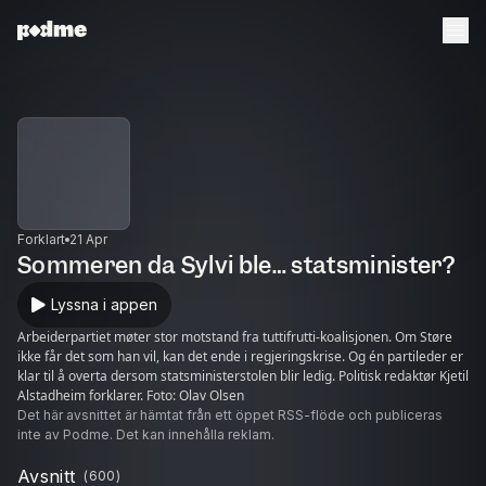
Forklart
21 Apr
Sommeren da Sylvi ble… statsminister?
Lyssna i appen
Arbeiderpartiet møter stor motstand fra tuttifrutti-koalisjonen. Om Støre
ikke får det som han vil, kan det ende i regjeringskrise. Og én partileder er
klar til å overta dersom statsministerstolen blir ledig. Politisk redaktør Kjetil
Alstadheim forklarer. Foto: Olav Olsen
Det här avsnittet är hämtat från ett öppet RSS-flöde och publiceras
inte av Podme. Det kan innehålla reklam.
Avsnitt
(
600
)