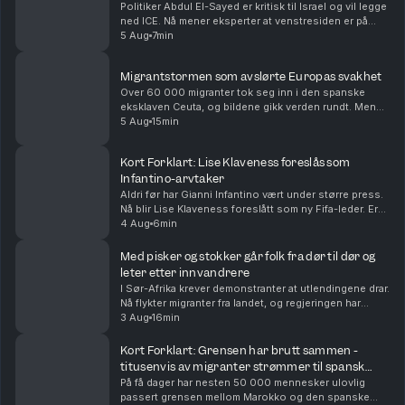
Politiker Abdul El-Sayed er kritisk til Israel og vil legge
ned ICE. Nå mener eksperter at venstresiden er på
fremmarsj i Det demokratiske partiet i USA. Vi
5 Aug
7min
oppsummerer nyhetene for deg, i dag også om...
Migrantstormen som avslørte Europas svakhet
Over 60 000 migranter tok seg inn i den spanske
eksklaven Ceuta, og bildene gikk verden rundt. Men
den virale fortellingen om hva som skjedde kan bli
5 Aug
15min
viktigere enn den egentlige forklaringen. Med Euro...
Kort Forklart: Lise Klaveness foreslås som
Infantino-arvtaker
Aldri før har Gianni Infantino vært under større press.
Nå blir Lise Klaveness foreslått som ny Fifa-leder. Er
det realistisk? Vi oppsummerer nyhetene for deg, i
4 Aug
6min
dag også om at Ukraina angriper Russla...
Med pisker og stokker går folk fra dør til dør og
leter etter innvandrere
I Sør-Afrika krever demonstranter at utlendingene drar.
Nå flykter migranter fra landet, og regjeringen har
deportert over 50 000. Både folk i gatene og
3 Aug
16min
regjeringen mener innvandring er årsaken til ar...
Kort Forklart: Grensen har brutt sammen -
titusenvis av migranter strømmer til spansk
eksklave
På få dager har nesten 50 000 mennesker ulovlig
passert grensen mellom Marokko og den spanske