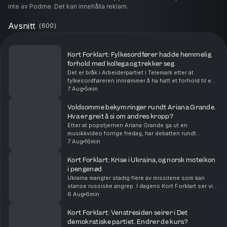
inte av Podme. Det kan innehålla reklam.
Avsnitt
(
600
)
Kort Forklart: Fylkesordfører hadde hemmelig
forhold med kollega og trekker seg
Det er bråk i Arbeiderpartiet i Telemark etter at
fylkesordføreren innrømmer å ha hatt et forhold til en
kollega. Partiet beskriver saken som alvorlig. Vi
7 Aug
5min
oppsummerer nyhetene for deg, i dag også om a...
Voldsomme bekymringer rundt Ariana Grande.
Hva er greit å si om andres kropp?
Etter at popstjernen Ariana Grande ga ut en
musikkvideo forrige fredag, har debatten rundt
kroppen hennes rast. Bekymrede fans verden over
7 Aug
16min
mener hun er blitt skremmende tynn. Nå trekker
artisten seg t...
Kort Forklart: Krise i Ukraina, og norsk moteikon
i pengenød
Ukraina mangler stadig flere av missilene som kan
stanse russiske angrep. I dagens Kort Forklart ser vi
på hvorfor det skjer – og hvilke konsekvenser det kan
6 Aug
6min
få. I tillegg snakker vi om Infantinos kri...
Kort Forklart: Venstresiden seirer i Det
demokratiske partiet. Endrer de kurs?