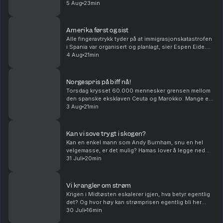
Sverige, den norske landssvikeren er aktualisert i
5 Aug
23min
landet som holdt seg nøytral under and...
Amerika først og sist
Alle fingeravtrykk tyder på at immigrasjonskatastrofen
i Spania var organisert og planlagt, sier Espen Eide.
Bør det innføre et tak for samlede velferdsytelser er
4 Aug
21min
debatten etter et regnestykke til NAV...
Norgespris på biff nå!
Torsdag krysset 60.000 mennesker grensen mellom
den spanske eksklaven Ceuta og Marokko. Mange er
drept og alle skylder på hverandre i sakens anledning,
3 Aug
21min
og må det innføres norgespris på biff i dette la...
Kan vi sove trygt i skogen?
Kan en enkel mann som Andy Burnham, snu en hel
velgemasse, er det mulig? Hamas lover å legge ned
våpenet, er det et gjennombrudd eller er det ren
31 Juli
20min
ønsketetenkning. Og har menn et spesielt ansvar når
de...
Vi krangler om strøm
Krigen i Midtøsten eskalerer igjen, hva betyr egentlig
det? Og hvor høy kan strømprisen egentlig bli her
hjemme? Med Hanne Skartveit, Ayesha Wolasmal og
30 Juli
16min
Roar Valderhaug. Produsent Sara Gustavsen. Ansv...