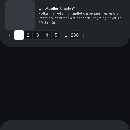
Er fotballen til salgs?
Fotball har vel alltid handlet om penger, men er Gianni
Infantino i ferd med å ta det enda lengre og privatisere
fotball-VM. Og hvem skal lede an i debatten om
29 Juli
17min
fordommer mot homofile i muslimske miljø...
1
2
3
4
5
230
More pages