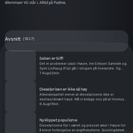
dilemmaer VG står i. Alltid på Podme.
Avsnitt
(
1837
)
Saken er biff!
Det er problemer utad i Høyre, Ine Eriksen Søreide og
Sylvi Listhaug (Frp) går i strupen på hverandre. Og
Rødt går inn i debatten om prisen på indrefilet, slik er
7 Aug
22min
det i verdens rikeste land. Med Ander...
Dieselprisen er ikke så høy
Arbeiderpartiet mener at dieselprisene ikke er
ekstraordinært høye. Må vi belage oss på at Hormuz-
stredet blir liggende bak betalingsmur i uoverskuelig
6 Aug
17min
fremtid? Antall sivile Ukrainere som blir drept ...
Nyklippet populisme
Dieselprisene flyr i været og presset øker i Høyre for
å kreve forlengelse av avgiftskuttene. Quislingdebatt i