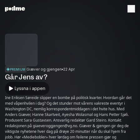
Giæver og gjengen
22 Apr
PREMIUM
Går Jens av?
Lyssna i appen
Ine Eriksen Søreide slipper en bombe på politisk kvarter. Hvordan går det
med våpenhvilen i dag? Og det stunder mot vårens vakreste eventyr i
Washington DC, nemlig korrespondentmiddagen i det hvite hus. Med
Anders Giæver, Hanne Skartveit, Ayesha Wolasmal og Hans Petter Sjøli.
Produsent Sara Gustavsen. Ansvarlig redaktør Gard Steiro. Kontakt
redaksjonen på giaeveroggjengen@vg.no. Giæver & gjengen gir deg de
viktigste nyhetene hver dag på drøye 20 minutter når du skal hjem fra
jobb. Hør «Mediebobler» hver lørdag om feilene pressen gjør og