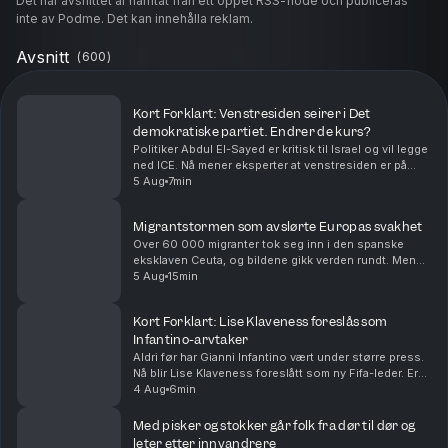
Det här avsnittet är hämtat från ett öppet RSS-flöde och publiceras
inte av Podme. Det kan innehålla reklam.
Avsnitt
(
600
)
Kort Forklart: Venstresiden seirer i Det
demokratiske partiet. Endrer de kurs?
Politiker Abdul El-Sayed er kritisk til Israel og vil legge
ned ICE. Nå mener eksperter at venstresiden er på
fremmarsj i Det demokratiske partiet i USA. Vi
5 Aug
7min
oppsummerer nyhetene for deg, i dag også om...
Migrantstormen som avslørte Europas svakhet
Over 60 000 migranter tok seg inn i den spanske
eksklaven Ceuta, og bildene gikk verden rundt. Men
den virale fortellingen om hva som skjedde kan bli
5 Aug
15min
viktigere enn den egentlige forklaringen. Med Euro...
Kort Forklart: Lise Klaveness foreslås som
Infantino-arvtaker
Aldri før har Gianni Infantino vært under større press.
Nå blir Lise Klaveness foreslått som ny Fifa-leder. Er
det realistisk? Vi oppsummerer nyhetene for deg, i
4 Aug
6min
dag også om at Ukraina angriper Russla...
Med pisker og stokker går folk fra dør til dør og
leter etter innvandrere