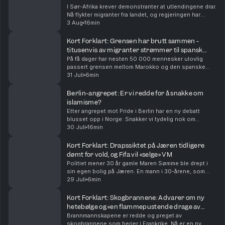
I Sør-Afrika krever demonstranter at utlendingene drar.
Nå flykter migranter fra landet, og regjeringen har
deportert over 50 000. Både folk i gatene og
3 Aug
16min
regjeringen mener innvandring er årsaken til ar...
Kort Forklart: Grensen har brutt sammen -
titusenvis av migranter strømmer til spansk
eksklave
På få dager har nesten 50 000 mennesker ulovlig
passert grensen mellom Marokko og den spanske
eksklaven Ceuta. Mange har tatt sjøveien med
31 Juli
6min
baderinger og armringer, mens noen har hoppet over
gjerder. N...
Berlin-angrepet: Er vi redde for å snakke om
islamisme?
Etter angrepet mot Pride i Berlin har en ny debatt
blusset opp i Norge: Snakker vi tydelig nok om
ideologien bak islamistisk terror? Og hva sier
30 Juli
16min
forskningen om hvordan vi bør forstå ekstremisme?
Med u...
Kort Forklart: Drapssiktet på Jæren tidligere
dømt for vold, og Fifa vil «selge» VM
Politiet mener 30 år gamle Maren Sømme ble drept i
sin egen bolig på Jæren. En mann i 30-årene, som
også var Sømmes kjæreste og samboer, er siktet for
29 Juli
6min
drap. Han ble pågrepet en drøy uke før dødsfallet...
Kort Forklart: Skogbrannene: Advarer om ny
hetebølge og «en flammepustende drage av
skyer».
Brannmannskapene er redde og preget av
skogbrannene som herjer i Frankrike. Nå er en ny