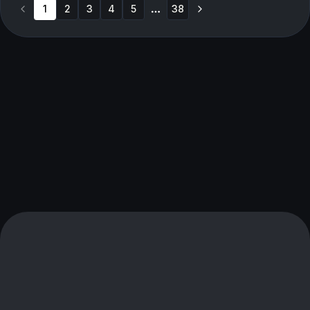
1
2
3
4
5
38
More pages