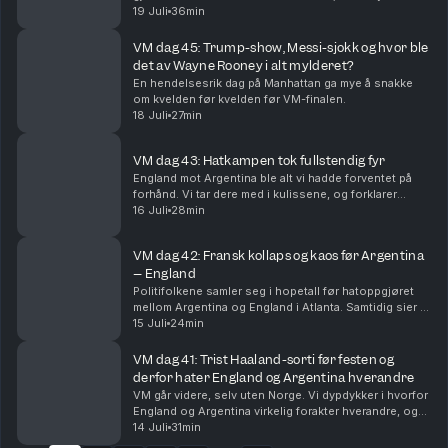
spennende finalen og VMs beste lag, øyeblikk og
19 Juli
36min
snakkiser.
VM dag 45: Trump-show, Messi-sjokk og hvor ble
det av Wayne Rooney i alt mylderet?
En hendelsesrik dag på Manhattan ga mye å snakke
om kvelden før kvelden før VM-finalen.
18 Juli
27min
VM dag 43: Hatkampen tok fullstendig fyr
England mot Argentina ble alt vi hadde forventet på
forhånd. Vi tar dere med i kulissene, og forklarer
hvorfor Lionel Messi og Argentina er finaleklare.
16 Juli
28min
VM dag 42: Fransk kollaps og kaos før Argentina
– England
Politifolkene samler seg i hopetall før hatoppgjøret
mellom Argentina og England i Atlanta. Samtidig sier vi
farvel til Frankrike, og erkjenner at Spania har lurt oss
15 Juli
24min
litt.
VM dag 41: Trist Haaland-sorti før festen og
derfor hater England og Argentina hverandre
VM går videre, selv uten Norge. Vi dypdykker i hvorfor
England og Argentina virkelig forakter hverandre, og
føltes det ikke som at den største stjernen manglet på
14 Juli
31min
Slottsplassen?