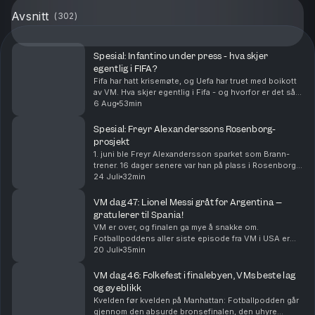
Avsnitt
(
302
)
Spesial: Infantino under press - hva skjer
egentlig i FIFA?
Fifa har hatt krisemøte, og Uefa har truet med boikott
av VM. Hva skjer egentlig i Fifa - og hvorfor er det så
steile fronter?
6 Aug
53min
Spesial: Freyr Alexanderssons Rosenborg-
prosjekt
1. juni ble Freyr Alexandersson sparket som Brann-
trener. 16 dager senere var han på plass i Rosenborg. I
denne episoden snakker Alexandersson om hvordan
24 Juli
32min
han endte i Rosenborg, hvordan han vil endre R...
VM dag 47: Lionel Messi gråt for Argentina –
gratulerer til Spania!
VM er over, og finalen ga mye å snakke om.
Fotballpoddens aller siste episode fra VM i USA er
herved servert. Tusen takk for følget!
20 Juli
35min
VM dag 46: Folkefest i finalebyen, VMs beste lag
og øyeblikk
Kvelden før kvelden på Manhattan: Fotballpodden går
gjennom den absurde bronsefinalen, den uhyre