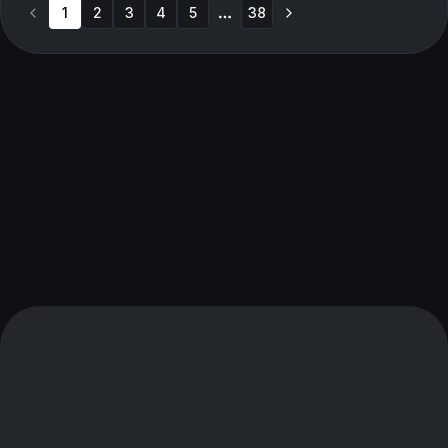
1
2
3
4
5
38
More pages