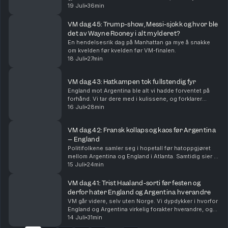
spennende finalen og VMs beste lag, øyeblikk og
19 Juli
36min
snakkiser.
VM dag 45: Trump-show, Messi-sjokk og hvor ble
det av Wayne Rooney i alt mylderet?
En hendelsesrik dag på Manhattan ga mye å snakke
om kvelden før kvelden før VM-finalen.
18 Juli
27min
VM dag 43: Hatkampen tok fullstendig fyr
England mot Argentina ble alt vi hadde forventet på
forhånd. Vi tar dere med i kulissene, og forklarer
hvorfor Lionel Messi og Argentina er finaleklare.
16 Juli
28min
VM dag 42: Fransk kollaps og kaos før Argentina
– England
Politifolkene samler seg i hopetall før hatoppgjøret
mellom Argentina og England i Atlanta. Samtidig sier vi
farvel til Frankrike, og erkjenner at Spania har lurt oss
15 Juli
24min
litt.
VM dag 41: Trist Haaland-sorti før festen og
derfor hater England og Argentina hverandre
VM går videre, selv uten Norge. Vi dypdykker i hvorfor
England og Argentina virkelig forakter hverandre, og
føltes det ikke som at den største stjernen manglet på
14 Juli
31min
Slottsplassen?