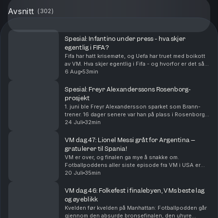
Avsnitt
(
302
)
Spesial: Infantino under press - hva skjer
egentlig i FIFA?
Fifa har hatt krisemøte, og Uefa har truet med boikott
av VM. Hva skjer egentlig i Fifa - og hvorfor er det så
steile fronter?
6 Aug
53min
Spesial: Freyr Alexanderssons Rosenborg-
prosjekt
1. juni ble Freyr Alexandersson sparket som Brann-
trener. 16 dager senere var han på plass i Rosenborg. I
denne episoden snakker Alexandersson om hvordan
24 Juli
32min
han endte i Rosenborg, hvordan han vil endre R...
VM dag 47: Lionel Messi gråt for Argentina –
gratulerer til Spania!
VM er over, og finalen ga mye å snakke om.
Fotballpoddens aller siste episode fra VM i USA er
herved servert. Tusen takk for følget!
20 Juli
35min
VM dag 46: Folkefest i finalebyen, VMs beste lag
og øyeblikk
Kvelden før kvelden på Manhattan: Fotballpodden går
gjennom den absurde bronsefinalen, den uhyre