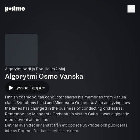
Algorytmipodi ja Podi Ilolle
2 Maj
Algorytmi Osmo Vänskä
Lyssna i appen
Finnish cosmopolitan conductor shares his memories from Panula
class, Symphony Lahti and Minnesota Orchestra. Also analyzing how
the times has changed in the business of conducting orchestras.
Remembering Minnesota Orchestra´s visit to Cuba. It was a gigantic
media event at the time.
Det här avsnittet är hämtat från ett öppet RSS-flöde och publiceras
inte av Podme. Det kan innehålla reklam.