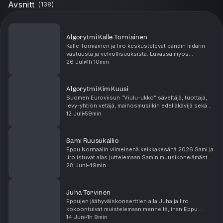
Avsnitt
(
138
)
Algorytmi Kalle Torniainen
Kalle Torniainen ja Iiro keskustelevat bändin liidarin
vastuusta ja velvollisuuksista. Luvassa myös
monipolvinen taimikeskustelu. Lopuksi tärkeä aihe:
26 Juli
1h 10min
Oman kuulon suojaaminen!
Algorytmi Kim Kuusi
Suomen Euroviisun ”Viulu-ukko” säveltäjä, tuottaja,
levy-yhtiön vetäjä, mainosmusiikin edelläkävijä sekä
pitkäaikainen Teoston hallituksen pj istui alas
12 Juli
59min
muistelemaan menneitä ja kertomaan myös nykyis...
Sami Ruusukallio
Eppu Normaalin viimeisenä keikkakesänä 2026 Sami ja
Iiro istuvat alas juttelemaan Samin muusikonelämästä
ennen Eppuja ja Epuissa. #EppuNormaali #SuomiRock
28 Juni
49min
#ManseRock
Juha Torvinen
Eppujen jäähyväiskonserttien alla Juha ja Iiro
kokoontuivat muistelemaan menneitä, ihan Eppu
Normaalin syntyhetkeen asti.#eppunormaali
14 Juni
1h 9min