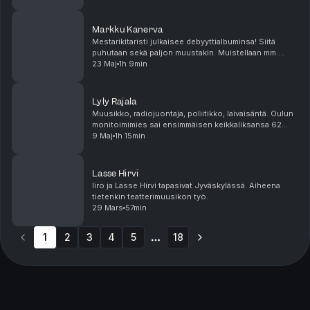
#akuntehdas #suomirock
Markku Kanerva
Mestarikitaristi julkaisee debyyttialbuminsa! Siitä
puhutaan sekä paljon muustakin. Muistellaan mm.
Pekka Pohjolaa ja Upi Sorvalia.
23 Maj
1h 9min
Lyly Rajala
Muusikko, radiojuontaja, poliitikko, laivaisäntä. Oulun
monitoimimies sai ensimmäisen keikkaliksansa 62
vuotta sitten 9.5.1964. Sen kunniaksi kävimme läpi
9 Maj
1h 15min
Lylyn vaiherikkaan uran vaihe vaiheelta.
Lasse Hirvi
Iiro ja Lasse Hirvi tapasivat Jyväskylässä. Aiheena
tietenkin teatterimuusikon työ.
29 Mars
57min
1
2
3
4
5
18
More pages