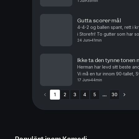
1 Juli
35min
norske fengsler. Det blir trøst,
Gutta scorer mål
4-4-2 og ballen spant, rett i 
i Storefri! To gutter som har s
24 Juni
41min
og Herman avslører en svakhet.
Ikke ta den tynne tonen
Herman har levd sitt beste anon
Vi må en tur innom 90-tallet, 
17 Juni
44min
har blit ranet.. Produsert av Ing
1
2
3
4
5
30
More pages