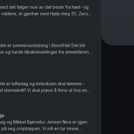
 med det følger noe av det beste fra høst- og
e riddere, et gjenhør med Hjelp meg (!!), Zero
luss masse annet ...
t er sommeravslutning i Storefriiiii! Det blir
se og harde tilbakemeldinger fra anmelderen.
Produsert av Ingrid Alice Mortensen Vi tar en ...
Det er luftedag og innboksen skal tømmes -
tormskritt!! Vi skal prøve å finne ut hva en
g Paul Jefferson sliter....
ge
ig og Mikkel Bjørnebo Jensen Niva er igjen
tt på seg croptoppen. Vi må en tur innom