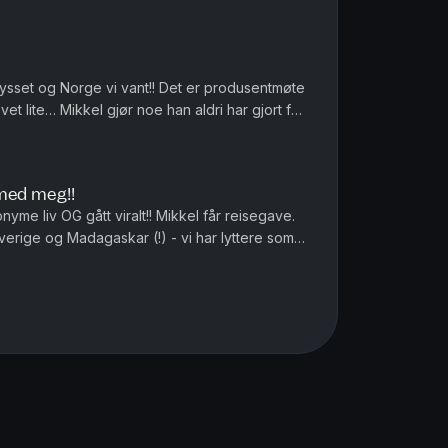
 torsk og vi må vokte våre...
krysset og Norge vi vant!! Det er produsentmøte
ovet lite… Mikkel gjør noe han aldri har gjort før
 Bare å le...
 med meg!!
yme liv OG gått viralt!! Mikkel får reisegave.
Sverige og Madagaskar (!) - vi har lyttere som
rid Alice Mo...