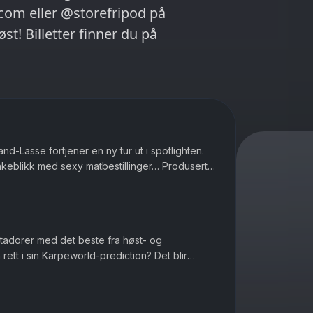
com eller @storefripod på
nd-Lasse fortjener en ny tur ut i spotlighten.
lbakeblikk med sexy matbestillinger… Produsert
atadorer med det beste fra høst- og
ett i sin Karpeworld-prediction? Det blir
ør med hvordan man gjør riktig h...