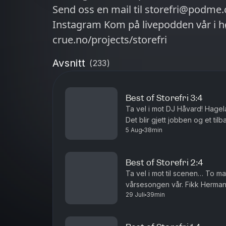
Send oss en mail til storefri@podme.
Instagram Kom på livepodden vår i høst! Billetter finner du på
crue.no/projects/storefri
Avsnitt
(
233
)
Best of Storefri 3:4
Ta vel i mot DJ Håvard! Hagela
Det blir gjett jobben og et ti
5 Aug
38min
av Ingrid Alice Mortensen.
Best of Storefri 2:4
Ta vel i mot til scenen… To m
vårsesongen vår. Fikk Herman r
29 Juli
39min
tulletelefon og fis og et gjenh