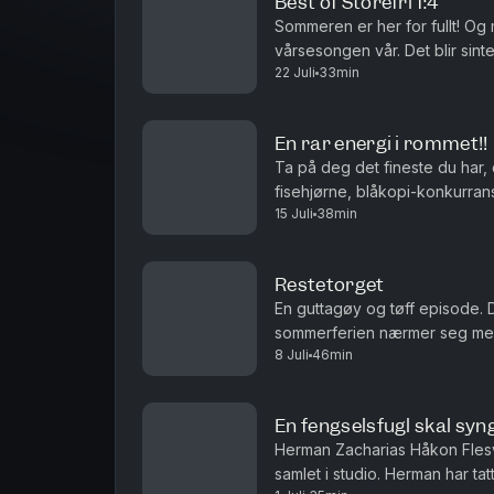
Best of Storefri 1:4
Sommeren er her for fullt! Og
vårsesongen vår. Det blir sint
22 Juli
33min
Rest Boys Club og Lille Smul. P
En rar energi i rommet!!
Ta på deg det fineste du har, de
fisehjørne, blåkopi-konkurran
15 Juli
38min
Restetorget
En guttagøy og tøff episode. 
sommerferien nærmer seg med s
8 Juli
46min
god depresjonsdag kan kalles o
En fengselsfugl skal syn
Herman Zacharias Håkon Flesv
samlet i studio. Herman har ta