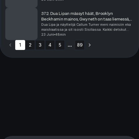
on podcast-jaksoa lyhyempi audiohe...
372. Dua Lipan mässyt häät, Brooklyn
Beckhamin mainos, Gwyneth on taas liemessä,
Yoni-pimppimuna
Dua Lipa ja näyttelijä Callum Turner meni naimisiin eka
maistraatissa ja sit isosti Sisiliassa. Kaikki detskut
häistä kiinnostaa! Lukuisat asut, menut ja vieraslista.
23 Juni
48min
Beckhamin perheen musta lammas, e...
1
2
3
4
5
89
More pages