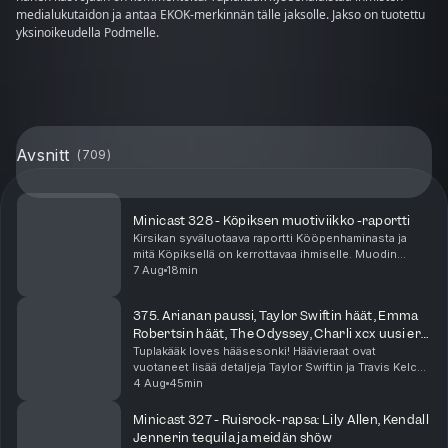
medialukutaidon ja antaa EKOK-merkinnän tälle jaksolle. Jakso on tuotettu
yksinoikeudella Podmelle.
Avsnitt
(
709
)
Minicast 328 - Köpiksen muotiviikko -raportti
Kirsikan syväluotaava raportti Kööpenhaminasta ja
mitä Köpiksellä on kerrottavaa ihmiselle. Muodin
lisäksi tarjolla oli hapanjuurileipää, vaatekauppoja,
7 Aug
18min
julkkiksia, meikkaajia ja pasta-artisteja. Min...
375. Arianan paussi, Taylor Swiftin häät, Emma
Robertsin häät, The Odyssey, Charli xcx uusi era,
Zara Larsson
Tuplakääk loves hääsesonki! Häävieraat ovat
vuotaneet lisää detaljeja Taylor Swiftin ja Travis Kelcen
häistä! Näyttelijä Emma Roberts meni naimisiin ja nämä
4 Aug
45min
häät vähän epäilyttää. Ariana Grande julkai...
Minicast 327 - Ruisrock-rapsa: Lily Allen, Kendall
Jennerin tequila ja meidän shöw