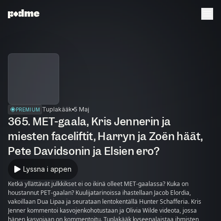
Tuplakääk
5 Maj
PREMIUM
365. MET-gaala, Kris Jennerin ja
miesten faceliftit, Harryn ja Zoën häät,
Pete Davidsonin ja Elsien ero?
Lyssna i appen
Ketkä yllättävät julkkikset ei oo ikinä olleet MET-gaalassa? Kuka on
houstannut PET-gaalan? Kuulijatarinoissa ihastellaan Jacob Elordia,
vakoillaan Dua Lipaa ja seurataan lentokentällä Hunter Schafferia. Kris
Jenner kommentoi kasvojenkohotustaan ja Olivia Wilde videota, jossa
hänen kasvojaan on kommentoitu. Tuplakääk kyseenalaistaa ihmisten