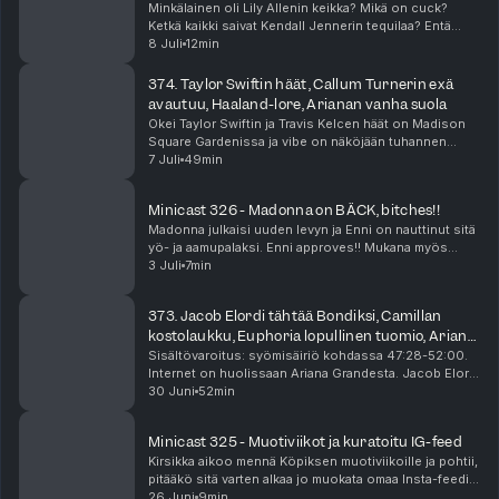
Minkälainen oli Lily Allenin keikka? Mikä on cuck?
Ketkä kaikki saivat Kendall Jennerin tequilaa? Entä
miten Tuplakääkin oma keikka meni? Se ja moni muu
8 Juli
12min
asia selviää tästä minicastista!
374. Taylor Swiftin häät, Callum Turnerin exä
avautuu, Haaland-lore, Arianan vanha suola
Okei Taylor Swiftin ja Travis Kelcen häät on Madison
Square Gardenissa ja vibe on näköjään tuhannen
ihmisen megabileet prinsessalinnassa? Taylorin häät
7 Juli
49min
näköjään aiheuttaa meissä suuria tunteita. Tuoht...
Minicast 326 - Madonna on BÄCK, bitches!!
Madonna julkaisi uuden levyn ja Enni on nauttinut sitä
yö- ja aamupalaksi. Enni approves!! Mukana myös
hyviä Madonna-detskuja Voguen haastattelusta.
3 Juli
7min
Minicast on podcast-jaksoa lyhyempi audioherkku, ...
373. Jacob Elordi tähtää Bondiksi, Camillan
kostolaukku, Euphoria lopullinen tuomio, Ariana
Granden bänksit
Sisältövaroitus: syömisäiriö kohdassa 47:28-52:00.
Internet on huolissaan Ariana Grandesta. Jacob Elordi
on vahva ehdokas seuraavaksi James Bondiksi, ja
30 Juni
52min
suhde Kendall Jennerin kanssa voi olla osa tät...
Minicast 325 - Muotiviikot ja kuratoitu IG-feed
Kirsikka aikoo mennä Köpiksen muotiviikoille ja pohtii,
pitääkö sitä varten alkaa jo muokata omaa Insta-feediä
coolimmaksi. Raya on jättänyt syvät traumat! Minicast
26 Juni
9min