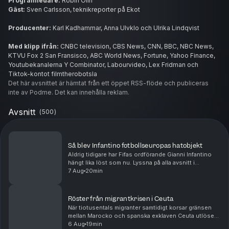
Programledare:
Robin Olin
Gäst:
Sven Carlsson, teknikreporter på Ekot
Producenter:
Karl Kadhammar, Anna Ulvklo och Ulrika Lindqvist
Med klipp ifrån:
CNBC television, CBS News, CNN, BBC, NBC News,
KTVU Fox 2 San Fransisco, ABC World News, Fortune, Yahoo Finance,
Youtubekanalerna Y Combinator, Labourvideo, Lex Fridman och
Tiktok-kontot filmtherobotsla
Det här avsnittet är hämtat från ett öppet RSS-flöde och publiceras
Kontakt:
inte av Podme. Det kan innehålla reklam.
dagenseko@sverigesradio.se
Avsnitt
(
500
)
Så blev Infantino fotbollseuropas hatobjekt
Aldrig tidigare har Fifas ordförande Gianni Infantino
hängt lika löst som nu. Lyssna på alla avsnitt i
Sveriges Radios app. Efter att hemliga planer på att
7 Aug
20min
sälja delar av fotbolls-VM läckt ut, kräver ...
Röster från migrantkrisen i Ceuta
När tiotusentals migranter samtidigt korsar gränsen
mellan Marocko och spanska exklaven Ceuta utlöses
en politisk debatt över hela Europa. Lyssna på alla
6 Aug
19min