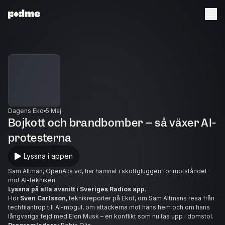
Dagens Eko
5 Maj
Bojkott och brandbomber – så växer AI-
protesterna
Lyssna i appen
Sam Altman, OpenAI:s vd, har hamnat i skottgluggen för motståndet
mot AI-tekniken.
Lyssna på alla avsnitt i Sveriges Radios app.
Hör
Sven Carlsson
, teknikreporter på Ekot, om Sam Altmans resa från
techfilantrop till AI-mogul, om attackerna mot hans hem och om hans
långvariga fejd med Elon Musk – en konflikt som nu tas upp i domstol.