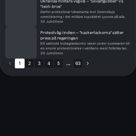
Ukrainas militära vägval – ”Sovjetgubbar” vs.
”tech-bros”
Därför protesterar Ukrainarna mot Zelenskyjs
ommöblering i det militära topskiktet Lyssna på alla
avsnitt i Sveriges Radios app. När Ukrianas president
30 Juli
20min
Zelenskyj sparkade den unge Mychajlo Fedorov frå...
Protestvåg i Indien – ”kackerlackorna” sätter
press på regeringen
Ett satiriskt Instagramkonto växer under sommaren till
en enorm proteströrelse i världens mest folkrika land
Lyssna på alla avsnitt i Sveriges Radios app. I Indien är
29 Juli
20min
konkurrensen stor för att få ett ...
1
2
3
4
5
63
More pages