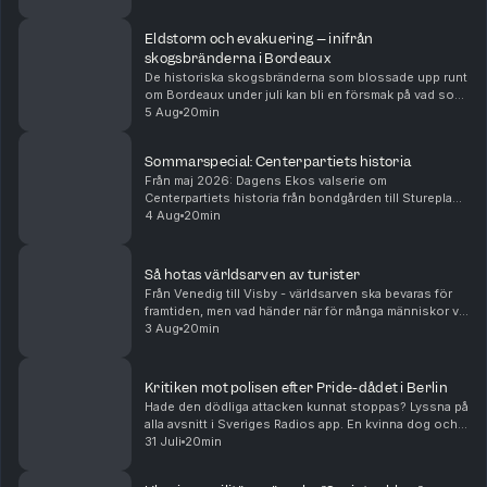
avsnitt i Sveriges Radios app. I videoklipp so...
Eldstorm och evakuering – inifrån
skogsbränderna i Bordeaux
De historiska skogsbränderna som blossade upp runt
om Bordeaux under juli kan bli en försmak på vad som
väntar stora delar av Europa under augusti. Lyssna på
5 Aug
20min
alla avsnitt i Sveriges Radios app. I slut...
Sommarspecial: Centerpartiets historia
Från maj 2026: Dagens Ekos valserie om
Centerpartiets historia från bondgården till Stureplan.
Del 6 av 8. Lyssna på alla avsnitt i Sveriges Radios
4 Aug
20min
app. I åtta avsnitt går Dagens Eko igenom riksdagspa...
Så hotas världsarven av turister
Från Venedig till Visby - världsarven ska bevaras för
framtiden, men vad händer när för många människor vill
uppleva dem samtidigt? Lyssna på alla avsnitt i
3 Aug
20min
Sveriges Radios app. Att utnämnas till ett ...
Kritiken mot polisen efter Pride-dådet i Berlin
Hade den dödliga attacken kunnat stoppas? Lyssna på
alla avsnitt i Sveriges Radios app. En kvinna dog och
flera skadades när en skåpbil körde rakt in i en
31 Juli
20min
folkmassa under ett Pride-firande i centrala ...