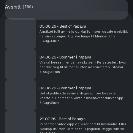
Avsnitt
(
789
)
05.08.26 - Best of Papaya
Ansiktet fullt av melis og klar for noen gøyale øyeblikk
fra vårsesongen. Og ikke lenge til Mennene fra
Viennene er tilbake i sesong nå!
5 Aug
33min
04.08.26 - Sommer i Papaya
Vi skal heeeelt i enden av skalaen i Pølsetesten, hvor
det drar seg til nå mot slutten av sommeren. Steinar
kjører Route 66 og blir nesten drept. Det er
4 Aug
32min
sommerminne det!
03.08.26 - Sommer i Papaya
Det skjedde i de sommerdager at Tore besøkte
Vestfold. Det mest pikante pølsenavnet dukker opp
og vi rydder i fryseren. Yes.
3 Aug
31min
29.07.26 - Best of Papaya
Vi har med videoklipp og viser dem til hverandre. Eller
lydklipp da, men Tore sa feil i jingelen. Ragge Rulator