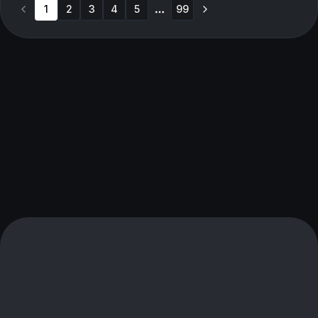
1
2
3
4
5
99
More pages