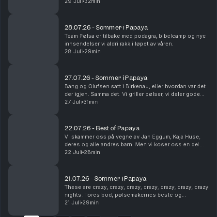
dukker opp, og Steinar utsettes for på-bekostnings-
29 Juli
32min
humor. Som vanlig. Dette en en liten ...
28.07.26 - Sommer i Papaya
Team Pølsa er tilbake med podagra, bibelcamp og nye
innsendelser vi aldri rakk i løpet av våren.
28 Juli
29min
27.07.26 - Sommer i Papaya
Bang og Olufsen satt i Birkenau, eller hvordan var det
der igjen. Samma det. Vi griller pølser, vi deler gode
sommerminner og vi tømmer postkassa vår. Det er fint.
27 Juli
31min
22.07.26 - Best of Papaya
Vi skammer oss på vegne av Jan Eggum, Kaja Huse,
deres og alle andres barn. Men vi koser oss en del
med høydepunkter fra sesongen som gikk.
22 Juli
28min
Legendene Ole Soo og Shakademus Tandrevold
dukker opp. HEI!
21.07.26 - Sommer i Papaya
These are crazy, crazy, crazy, crazy, crazy, crazy, crazy
nights. Tores bod, pølsemakernes beste og
livreddende førstehjelp. Snakkes!
21 Juli
29min