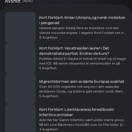
Avsnitt
(
600
)
Kort Forklart: Krise i Ukraina, og norsk moteikon
i pengenød
Ukraina mangler stadig flere av missilene som kan
stanse russiske angrep. I dagens Kort Forklart ser vi
på hvorfor det skjer – og hvilke konsekvenser det kan
6 Aug
6min
få. I tillegg snakker vi om Infantinos kri...
Kort Forklart: Venstresiden seirer i Det
demokratiske partiet. Endrer de kurs?
Politiker Abdul El-Sayed er kritisk til Israel og vil legge
ned ICE. Nå mener eksperter at venstresiden er på
fremmarsj i Det demokratiske partiet i USA. Vi
5 Aug
7min
oppsummerer nyhetene for deg, i dag også om...
Migrantstormen som avslørte Europas svakhet
Over 60 000 migranter tok seg inn i den spanske
eksklaven Ceuta, og bildene gikk verden rundt. Men
den virale fortellingen om hva som skjedde kan bli
5 Aug
15min
viktigere enn den egentlige forklaringen. Med Euro...
Kort Forklart: Lise Klaveness foreslås som
Infantino-arvtaker
Aldri før har Gianni Infantino vært under større press.
Nå blir Lise Klaveness foreslått som ny Fifa-leder. Er
det realistisk? Vi oppsummerer nyhetene for deg, i
4 Aug
6min