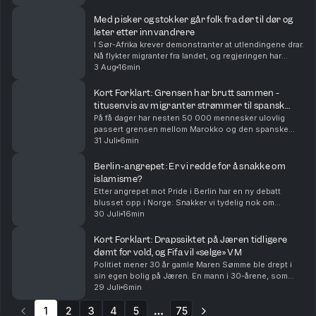
dag også om at Ukraina angriper Russla...
Med pisker og stokker går folk fra dør til dør og
leter etter innvandrere
I Sør-Afrika krever demonstranter at utlendingene drar.
Nå flykter migranter fra landet, og regjeringen har
deportert over 50 000. Både folk i gatene og
3 Aug
16min
regjeringen mener innvandring er årsaken til ar...
Kort Forklart: Grensen har brutt sammen -
titusenvis av migranter strømmer til spansk
eksklave
På få dager har nesten 50 000 mennesker ulovlig
passert grensen mellom Marokko og den spanske
eksklaven Ceuta. Mange har tatt sjøveien med
31 Juli
6min
baderinger og armringer, mens noen har hoppet over
gjerder. N...
Berlin-angrepet: Er vi redde for å snakke om
islamisme?
Etter angrepet mot Pride i Berlin har en ny debatt
blusset opp i Norge: Snakker vi tydelig nok om
ideologien bak islamistisk terror? Og hva sier
30 Juli
16min
forskningen om hvordan vi bør forstå ekstremisme?
Med u...
Kort Forklart: Drapssiktet på Jæren tidligere
dømt for vold, og Fifa vil «selge» VM
Politiet mener 30 år gamle Maren Sømme ble drept i
sin egen bolig på Jæren. En mann i 30-årene, som
også var Sømmes kjæreste og samboer, er siktet for
29 Juli
6min
drap. Han ble pågrepet en drøy uke før dødsfallet...
1
2
3
4
5
75