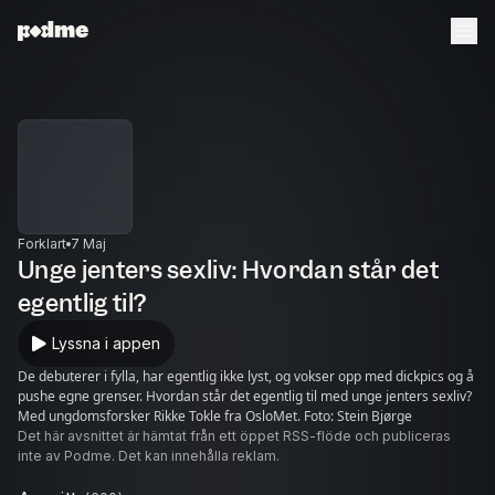
Forklart
7 Maj
Unge jenters sexliv: Hvordan står det
egentlig til?
Lyssna i appen
De debuterer i fylla, har egentlig ikke lyst, og vokser opp med dickpics og å
pushe egne grenser. Hvordan står det egentlig til med unge jenters sexliv?
Med ungdomsforsker Rikke Tokle fra OsloMet. Foto: Stein Bjørge
Det här avsnittet är hämtat från ett öppet RSS-flöde och publiceras
inte av Podme. Det kan innehålla reklam.