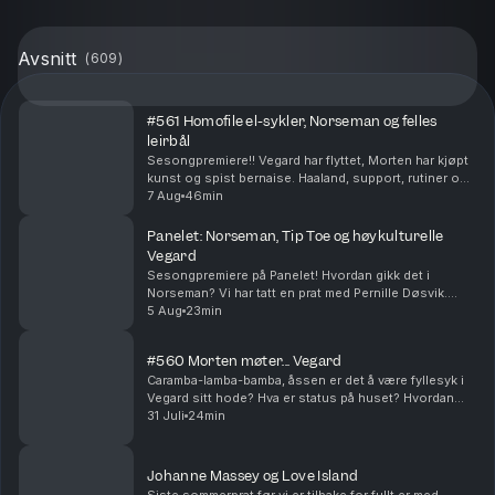
Avsnitt
(
609
)
#561 Homofile el-sykler, Norseman og felles
leirbål
Sesongpremiere!! Vegard har flyttet, Morten har kjøpt
kunst og spist bernaise. Haaland, support, rutiner og
festival - et fullt sommerkjør er over. Få på noe suziki!!
7 Aug
46min
Produsert av Ingrid Alice Mortens...
Panelet: Norseman, Tip Toe og høykulturelle
Vegard
Sesongpremiere på Panelet! Hvordan gikk det i
Norseman? Vi har tatt en prat med Pernille Døsvik.
Morten har fått oppheng på ny serie og Vegard har
5 Aug
23min
hatt en meget høykulturell sommer (stikkord:
basseng,...
#560 Morten møter... Vegard
Caramba-lamba-bamba, åssen er det å være fyllesyk i
Vegard sitt hode? Hva er status på huset? Hvordan
skal Vegard lage egne juletradisjoner? Produsert av
31 Juli
24min
Ingrid Alice Mortensen. P.S! Vi har sesongstar...
Johanne Massey og Love Island