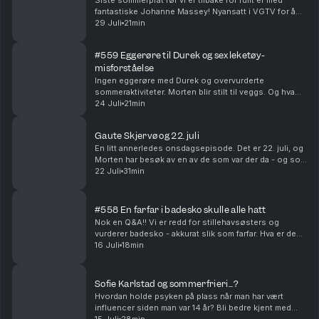
Siste sommerprat før vi er tilbake for fullt er med
fantastiske Johanne Massey! Nyansatt i VGTV for å
løfte Love Island til nye høyder. Hvordan hadde
29 Juli
21min
Morten og Johanne hatt det på ferie sammen? Og
hvi...
#559 Eggerøre til Durek og sexleketøy-
misforståelse
Ingen eggerøre med Durek og overvurderte
sommeraktiviteter. Morten blir stilt til veggs. Og hva
hvis Vegard egentlig bare har vært en hemmelig agent
24 Juli
21min
for PST i alle disse årene? Produsert av Ingrid Ali...
Gaute Skjervø og 22. juli
En litt annerledes onsdagsepisode. Det er 22. juli, og
Morten har besøk av en av de som var der da - og som
fremdeles lever med trusler og bekymring. Hvordan
22 Juli
31min
fikser man det, og hva gir håp midt oppi d...
#558 En farfar i badesko skulle alle hatt
Nok en Q&A!! Vi er redd for stillehavsøsters og
vurderer badesko - akkurat slik som farfar. Hva er den
pinligste meldingen vi har sendt feil? Og hvilke
16 Juli
18min
kjendiser ville vi helst vært i familie med?? Pr...
Sofie Karlstad og sommerfrieri...?
Hvordan holde psyken på plass når man har vært
influencer siden man var 14 år? Bli bedre kjent med