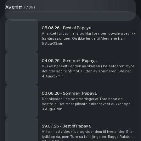
Avsnitt
(
789
)
05.08.26 - Best of Papaya
Ansiktet fullt av melis og klar for noen gøyale øyeblikk
fra vårsesongen. Og ikke lenge til Mennene fra
Viennene er tilbake i sesong nå!
5 Aug
33min
04.08.26 - Sommer i Papaya
Vi skal heeeelt i enden av skalaen i Pølsetesten, hvor
det drar seg til nå mot slutten av sommeren. Steinar
kjører Route 66 og blir nesten drept. Det er
4 Aug
32min
sommerminne det!
03.08.26 - Sommer i Papaya
Det skjedde i de sommerdager at Tore besøkte
Vestfold. Det mest pikante pølsenavnet dukker opp
og vi rydder i fryseren. Yes.
3 Aug
31min
29.07.26 - Best of Papaya
Vi har med videoklipp og viser dem til hverandre. Eller
lydklipp da, men Tore sa feil i jingelen. Ragge Rulator