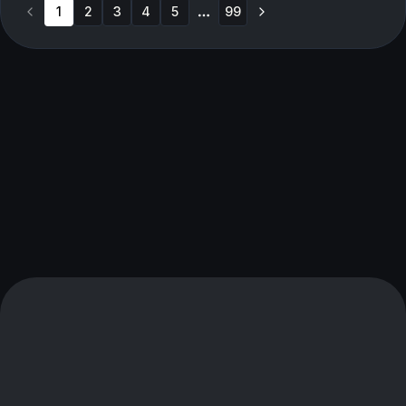
1
2
3
4
5
99
More pages