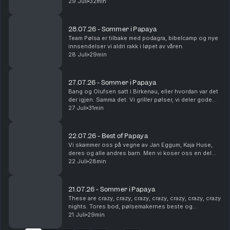
dukker opp, og Steinar utsettes for på-bekostnings-
29 Juli
32min
humor. Som vanlig. Dette en en liten ...
28.07.26 - Sommer i Papaya
Team Pølsa er tilbake med podagra, bibelcamp og nye
innsendelser vi aldri rakk i løpet av våren.
28 Juli
29min
27.07.26 - Sommer i Papaya
Bang og Olufsen satt i Birkenau, eller hvordan var det
der igjen. Samma det. Vi griller pølser, vi deler gode
sommerminner og vi tømmer postkassa vår. Det er fint.
27 Juli
31min
22.07.26 - Best of Papaya
Vi skammer oss på vegne av Jan Eggum, Kaja Huse,
deres og alle andres barn. Men vi koser oss en del
med høydepunkter fra sesongen som gikk.
22 Juli
28min
Legendene Ole Soo og Shakademus Tandrevold
dukker opp. HEI!
21.07.26 - Sommer i Papaya
These are crazy, crazy, crazy, crazy, crazy, crazy, crazy
nights. Tores bod, pølsemakernes beste og
livreddende førstehjelp. Snakkes!
21 Juli
29min