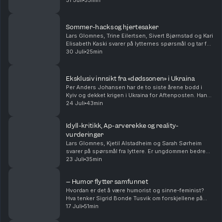
Ukraina og Russland. Han forteller om korrupsjon som
31 Juli
35min
nærmer seg presidentens innerste sirkler, og hvorf...
Sommer-hacks og hjertesaker
Lars Glomnes, Trine Eilertsen, Sivert Bjørnstad og Kari
Elisabeth Kaski svarer på lytternes spørsmål og tar for
seg blant annet sine beste sommertips, hvilke saker
30 Juli
25min
de virkelig brenner for og hvem som ...
Eksklusiv innsikt fra «dødssonen» i Ukraina
Per Anders Johansen har de to siste årene bodd i
Kyiv og dekket krigen i Ukraina for Aftenposten. Han
har vært ved fronten og møtt mennesker som har gått
24 Juli
43min
fra å ha helt vanlige jobber og liv, til å nå ...
Idyll-kritikk, Ap-arverekke og reality-
vurderinger
Lars Glomnes, Kjetil Alstadheim og Sarah Sørheim
svarer på spørsmål fra lyttere. Er ungdommen bedre
eller verre enn tidligere? Hvem og hvordan tar noen
23 Juli
35min
over etter Jonas Gahr Støre og Trygve Slagsvold ...
– Humor flytter samfunnet
Hvordan er det å være humorist og sinne-feminist?
Hva tenker Sigrid Bonde Tusvik om forskjellene på
kvinner og menn som komikere? Er det egentlig lov til
17 Juli
51min
å kødde med kongen? Og Sigrid forteller om hva...