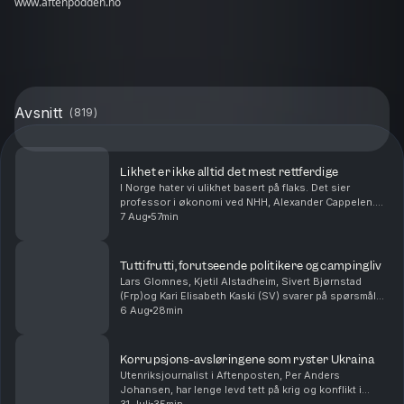
www.aftenpodden.no
Avsnitt
(
819
)
Likhet er ikke alltid det mest rettferdige
I Norge hater vi ulikhet basert på flaks. Det sier
professor i økonomi ved NHH, Alexander Cappelen.
Han har forsket på rettferdighet, og snakker særlig om
7 Aug
57min
hvem som er åpne for økonomisk ulikhet som sk...
Tuttifrutti, forutseende politikere og campingliv
Lars Glomnes, Kjetil Alstadheim, Sivert Bjørnstad
(Frp)og Kari Elisabeth Kaski (SV) svarer på spørsmål
fra lytterne. Hvilken norske politiker har vært den mest
6 Aug
28min
forutseende? Hvem i podkasten ville tr...
Korrupsjons-avsløringene som ryster Ukraina
Utenriksjournalist i Aftenposten, Per Anders
Johansen, har lenge levd tett på krig og konflikt i