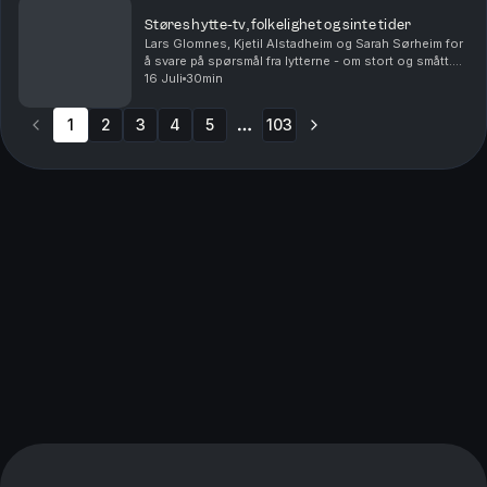
Støres hytte-tv, folkelighet og sinte tider
Lars Glomnes, Kjetil Alstadheim og Sarah Sørheim for
å svare på spørsmål fra lytterne - om stort og smått.
Hvor stor skal en hytte-tv være? Er det mulig å være
16 Juli
30min
folkelig som toppolitiker - og kommer d...
1
2
3
4
5
103
More pages