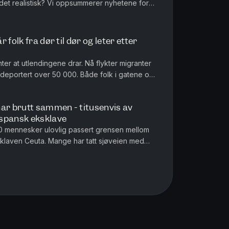
r det realistisk? Vi oppsummerer nyhetene for
angriper Russla...
 folk fra dør til dør og leter etter
ter at utlendingene drar. Nå flykter migranter
r deportert over 50 000. Både folk i gatene og
r årsaken til ar...
har brutt sammen - titusenvis av
 spansk eksklave
0 mennesker ulovlig passert grensen mellom
laven Ceuta. Mange har tatt sjøveien med
 noen har hoppet over gjerder. N...