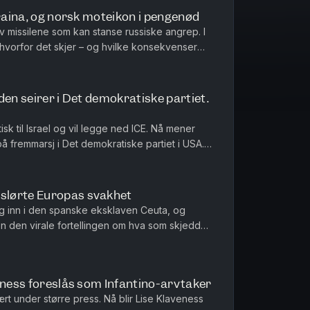
kraina, og norsk moteikon i pengenød
v missilene som kan stanse russiske angrep. I
 hvorfor det skjer – og hvilke konsekvenser
om Infantinos kri...
den seirer i Det demokratiske partiet.
tisk til Israel og vil legge ned ICE. Nå mener
å fremmarsj i Det demokratiske partiet i USA.
deg, i dag også om...
slørte Europas svakhet
g inn i den spanske eksklaven Ceuta, og
n den virale fortellingen om hva som skjedde
tlige forklaringen. Med Euro...
eness foreslås som Infantino-arvtaker
vært under større press. Nå blir Lise Klaveness