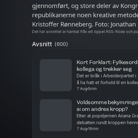
gjennomført, og store deler av Kongr
republikanerne noen kreative metoder
Kristoffer Rønneberg. Fo
Det här avsnittet är hämtat från ett öppet RSS-flöde och p
Avsnitt
(
600
)
Kort Forklart: Fylkesor
kollega og trekker seg
Det er bråk i Arbeiderpartiet 
å ha hatt et forhold til en koll
7 Aug
5min
oppsummerer nyhetene for deg
Voldsomme bekymringer 
si om andres kropp?
Etter at popstjernen Ariana G
debatten rundt kroppen henn
7 Aug
16min
hun er blitt skremmende tynn. N