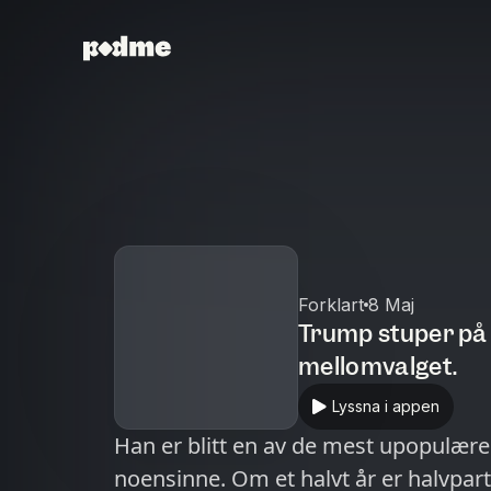
Forklart
8 Maj
Trump stuper på 
mellomvalget.
Lyssna i appen
Han er blitt en av de mest upopulær
noensinne. Om et halvt år er halvpar