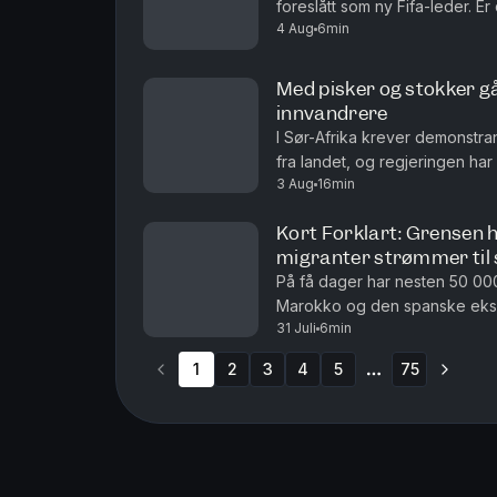
foreslått som ny Fifa-leder. E
4 Aug
6min
deg, i dag også om at Ukraina 
Med pisker og stokker går
innvandrere
I Sør-Afrika krever demonstran
fra landet, og regjeringen ha
3 Aug
16min
regjeringen mener innvandring e
Kort Forklart: Grensen 
migranter strømmer til
På få dager har nesten 50 00
Marokko og den spanske eksk
31 Juli
6min
baderinger og armringer, mens
1
2
3
4
5
75
More pages