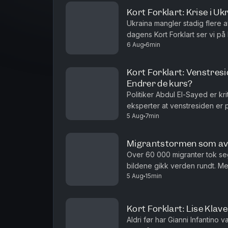
Kort Forklart: Krise i U
Ukraina mangler stadig flere a
dagens Kort Forklart ser vi på
6 Aug
6min
det kan få. I tillegg snakker vi 
Kort Forklart: Venstresi
Endrer de kurs?
Politiker Abdul El-Sayed er kri
eksperter at venstresiden er p
5 Aug
7min
Vi oppsummerer nyhetene for 
Migrantstormen som av
Over 60 000 migranter tok se
bildene gikk verden rundt. Me
5 Aug
15min
kan bli viktigere enn den egen
Kort Forklart: Lise Klav
Aldri før har Gianni Infantino 