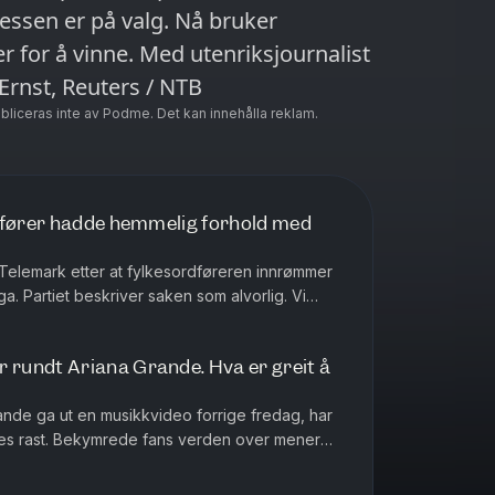
essen er på valg. Nå bruker
 for å vinne. Med utenriksjournalist
to: Jonathan Ernst, Reuters / NTB
ubliceras inte av Podme. Det kan innehålla reklam.
dfører hadde hemmelig forhold med
i Telemark etter at fylkesordføreren innrømmer
ega. Partiet beskriver saken som alvorlig. Vi
, i dag også om a...
rundt Ariana Grande. Hva er greit å
rande ga ut en musikkvideo forrige fredag, har
es rast. Bekymrede fans verden over mener
å trekker artisten seg t...