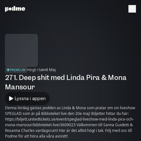
Högt i tak
9 Maj
PREMIUM
271. Deep shit med Linda Pira & Mona
Mansour
Lyssna i appen
Denna lördag gästas podden av Linda & Mona som pratar om sin liveshow
SPEGLAD som är på Biblioteket live den 20e maj! Biljetter hittar du här:
https://biljett.unitedtickets.se/event/speglad-liveshow-med-linda-pira-och-
mona-mansour/biblioteket-live/3609023 Välkommen till Sanna Guidetti &
Rosanna Charles vardagsrum! Här är det alltid högt i tak. Följ med oss till
Podme för att höra alla våra avsnitt!