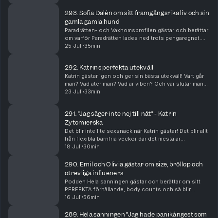
upphittade kronor i ett sånt gammalt
busskortsfodral....
293. Sofia Dalén om sitt framgångsrika liv och sin
gamla gamla hund
Paradrätten- och Vaxhomsprofilen gästar och berättar
om varför Paradrätten lades ned trots pengaregnet.
Men också om två tillfällen i närtid som hon blivit lurad
25 Juli
35min
av teknikens krafter.
292. Katrins perfekta utekväll
Katrin gästar igen och ger sin bästa utekväll! Vart går
man? Vad äter man? Vad är viben? Och var slutar man
liggandes på dansgolvet?
23 Juli
33min
291. ”Jag säger inte nej till nåt” - Katrin
Zytomierska
Det blir inte lite sexsnack när Katrin gästar! Det blir allt
från flexibla barnfria veckor där det mesta är
välkommet till oldies.
18 Juli
30min
290. Emil och Olivia gästar om size, bröllop och
otrevliga influeners
Podden Hela sanningen gästar och berättar om sitt
PERFEKTA förhållande, body counts och så blir
Rosanna lite lite sugen.
16 Juli
56min
289. Hela sanningen ”Jag hade panikångest som