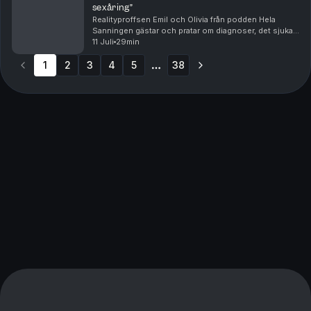
sexåring”
Realityproffsen Emil och Olivia från podden Hela
Sanningen gästar och pratar om diagnoser, det sjuka i
att åka på partyresa som 16-åring och Emils fas som
11 Juli
29min
epa-raggare.
1
2
3
4
5
38
More pages