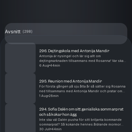
Avsnitt
(
298
)
296. Dejtingskola med Antonija Mandir
Antonija är nysingel och lär sig allt om
dejtingmarknaden tillsammans med Rosanna! Var ska
hon vara? Hur ska hon tänka? Bör hon gå
6 Aug
44min
internationellt?
295. Reunion med Antonija Mandir
För första gången på sju åtta år så sätter sig Rosanna
ned tillsammans med Antonija Mandir och pratar om
livet, löpningen, dåliga knän och framförallt hennes
1 Aug
28min
dejtingliv!
294. Sofia Dalén om sitt genialiska sommarprat
och så kokar hon ägg
Inte ska väl Dalén pusha för sitt briljanta kommande
sommarprat? Så kokande hennes åldrande mormor
ägg och så avslöjar hon vad hon gjorde med 2000
30 Juli
44min