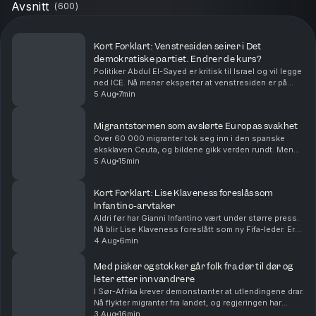
Avsnitt
(
600
)
Kort Forklart: Venstresiden seirer i Det
demokratiske partiet. Endrer de kurs?
Politiker Abdul El-Sayed er kritisk til Israel og vil legge
ned ICE. Nå mener eksperter at venstresiden er på
fremmarsj i Det demokratiske partiet i USA. Vi
5 Aug
7min
oppsummerer nyhetene for deg, i dag også om...
Migrantstormen som avslørte Europas svakhet
Over 60 000 migranter tok seg inn i den spanske
eksklaven Ceuta, og bildene gikk verden rundt. Men
den virale fortellingen om hva som skjedde kan bli
5 Aug
15min
viktigere enn den egentlige forklaringen. Med Euro...
Kort Forklart: Lise Klaveness foreslås som
Infantino-arvtaker
Aldri før har Gianni Infantino vært under større press.
Nå blir Lise Klaveness foreslått som ny Fifa-leder. Er
det realistisk? Vi oppsummerer nyhetene for deg, i
4 Aug
6min
dag også om at Ukraina angriper Russla...
Med pisker og stokker går folk fra dør til dør og
leter etter innvandrere
I Sør-Afrika krever demonstranter at utlendingene drar.
Nå flykter migranter fra landet, og regjeringen har
deportert over 50 000. Både folk i gatene og
3 Aug
16min