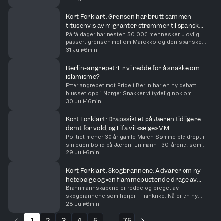
regjeringen mener innvandring er årsaken til ar...
Kort Forklart: Grensen har brutt sammen -
titusenvis av migranter strømmer til spansk
eksklave
På få dager har nesten 50 000 mennesker ulovlig
passert grensen mellom Marokko og den spanske
eksklaven Ceuta. Mange har tatt sjøveien med
31 Juli
6min
baderinger og armringer, mens noen har hoppet over
gjerder. N...
Berlin-angrepet: Er vi redde for å snakke om
islamisme?
Etter angrepet mot Pride i Berlin har en ny debatt
blusset opp i Norge: Snakker vi tydelig nok om
ideologien bak islamistisk terror? Og hva sier
30 Juli
16min
forskningen om hvordan vi bør forstå ekstremisme?
Med u...
Kort Forklart: Drapssiktet på Jæren tidligere
dømt for vold, og Fifa vil «selge» VM
Politiet mener 30 år gamle Maren Sømme ble drept i
sin egen bolig på Jæren. En mann i 30-årene, som
også var Sømmes kjæreste og samboer, er siktet for
29 Juli
6min
drap. Han ble pågrepet en drøy uke før dødsfallet...
Kort Forklart: Skogbrannene: Advarer om ny
hetebølge og «en flammepustende drage av
skyer».
Brannmannskapene er redde og preget av
skogbrannene som herjer i Frankrike. Nå er en ny
hetebølge ventet, og et uvanlig ekstremvær gjør
28 Juli
6min
slukkingsarbeidet nærmest umulig, ifølge
1
2
3
redningsmannskaper. I d...
4
5
75