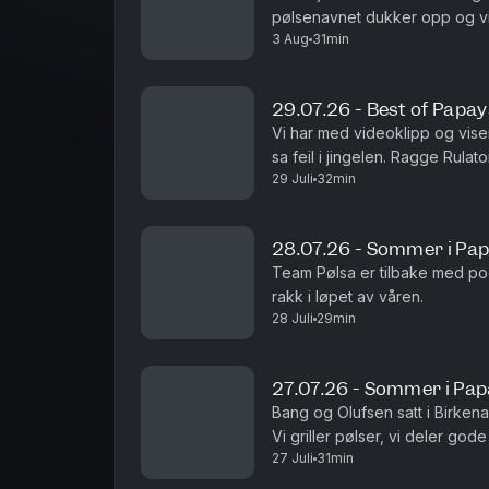
pølsenavnet dukker opp og vi 
3 Aug
31min
29.07.26 - Best of Papa
Vi har med videoklipp og viser
sa feil i jingelen. Ragge Rulat
29 Juli
32min
bekostnings-humor. Som vanlig.
28.07.26 - Sommer i Pa
Team Pølsa er tilbake med po
rakk i løpet av våren.
28 Juli
29min
27.07.26 - Sommer i Pa
Bang og Olufsen satt i Birkena
Vi griller pølser, vi deler g
27 Juli
31min
Det er fint.