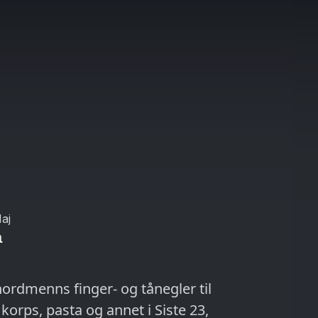
aj
a
nordmenns finger- og tånegler til
korps, pasta og annet i Siste 23,