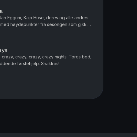
ya
an Eggum, Kaja Huse, deres og alle andres
l med høydepunkter fra sesongen som gikk.
demus Tandrevold dukker opp. HEI!
aya
 crazy, crazy, crazy, crazy nights. Tores bod,
ddende førstehjelp. Snakkes!