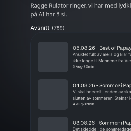
Ragge Rulator ringer, vi har med lydkl
på AI har å si.
Avsnitt
(
789
)
05.08.26 - Best of Papa
Ansiktet fullt av melis og kla
ikke lenge til Mennene fra Vie
5 Aug
33min
04.08.26 - Sommer i Pa
Vi skal heeeelt i enden av ska
slutten av sommeren. Steinar k
4 Aug
32min
sommerminne det!
03.08.26 - Sommer i Pa
Det skjedde i de sommerdager