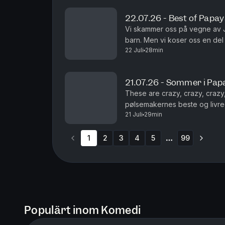
22.07.26 - Best of Papa
Vi skammer oss på vegne av J
barn. Men vi koser oss en de
22 Juli
28min
Legendene Ole Soo og Shaka
21.07.26 - Sommer i Pap
These are crazy, crazy, crazy,
pølsemakernes beste og livre
21 Juli
29min
1
2
3
4
5
99
More pages
Populärt inom Komedi