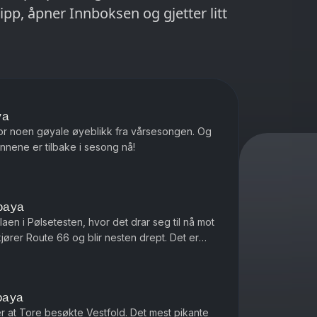
ipp, åpner Innboksen og gjetter litt
ya
r for noen gøyale øyeblikk fra vårsesongen. Og
nnene er tilbake i sesong nå!
paya
laen i Pølsetesten, hvor det drar seg til nå mot
jører Route 66 og blir nesten drept. Det er
paya
 at Tore besøkte Vestfold. Det mest pikante