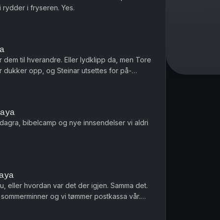
rydder i fryseren. Yes.
ya
 dem til hverandre. Eller lydklipp da, men Tore
or dukker opp, og Steinar utsettes for på-
 Dette en en liten ...
paya
dagra, bibelcamp og nye innsendelser vi aldri
paya
u, eller hvordan var det der igjen. Samma det.
ode sommerminner og vi tømmer postkassa vår.