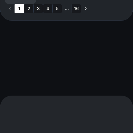
de hemliga politikerdrömmarna och varför Sigmu...
1
2
3
4
5
16
More pages