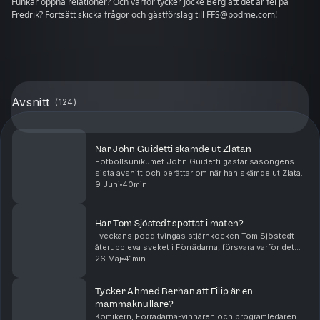
Funkar öppna relationer? Och varför tycker Jocke Berg att det är fel på
Fredrik? Fortsätt skicka frågor och gästförslag till FFS@podme.com!
Avsnitt
(
124
)
När John Guidetti skämde ut Zlatan
Fotbollsunikumet John Guidetti gästar säsongens
sista avsnitt och berättar om när han skämde ut Zlatan
inför Justin Timberlake, varför hans porträtt hänger på
9 Juni
40min
åtskilliga skönhetskliniker i Stockholm –...
Har Tom Sjöstedt spottat i maten?
I veckans podd tvingas stjärnkocken Tom Sjöstedt
återuppleva sveket i Förrädarna, försvara varför det
fortfarande bara spelas Kent på Lilla Ego och välja
26 Maj
41min
mellan Mischa Billing, Marcus Aujalay och Leif...
Tycker Ahmed Berhan att Filip är en
mammaknullare?
Komikern, Förrädarna-vinnaren och programledaren