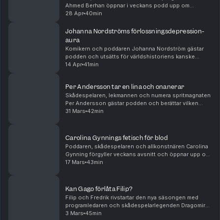
Ahmed Berhan öppnar i veckans podd upp om
autismryktena och varför han kallade Filip för
28 Apr
40min
mammaknullare i Big Bens källare 2016. Dessutom: Hur
allvarli...
Johanna Nordströms förlossningsdepression-
aura
Komikern och poddaren Johanna Nordström gästar
podden och utsätts för världshistoriens kanske
sämsta föräldra-peptalk, berättar om Edvins ständiga
14 Apr
41min
botox-tjat och resonerar sig fram till vad hon och Fi...
Per Andersson tar en lina och onanerar
Skådespelaren, lekmannen och numera spritmagnaten
Per Andersson gästar podden och berättar vilken
kändis som var roligast att bära ut från krogen, varför
31 Mars
42min
han inte gråtit sen årskurs fyra, och om sitt ...
Carolina Gynnings fetisch för blod
Poddaren, skådespelaren och allkonstnären Carolina
Gynning förgyller veckans avsnitt och öppnar upp om
hennes märkliga bok med Alex Schulman, Lucia-
17 Mars
43min
hatstormen och familjens uppätna kanin. Dessutom:
Ä...
Kan Gago förlåta Filip?
Filip och Fredrik rivstartar den nya säsongen med
programledaren och skådespelarlegenden Dragomir
"Gago" Mrsic. Han berättar om sitt nya liv som folkkär,
3 Mars
45min