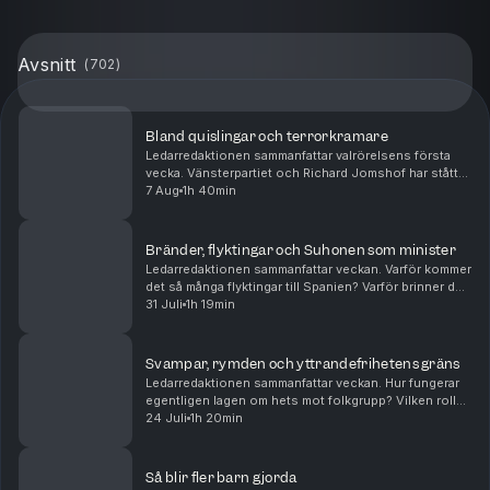
Avsnitt
(
702
)
Bland quislingar och terrorkramare
Ledarredaktionen sammanfattar valrörelsens första
vecka. Vänsterpartiet och Richard Jomshof har stått
för de stora snackisarna hittills. Men får det plats
7 Aug
1h 40min
någon sakpolitik? Tove Lifvendahl, Mattias Sv...
Bränder, flyktingar och Suhonen som minister
Ledarredaktionen sammanfattar veckan. Varför kommer
det så många flyktingar till Spanien? Varför brinner det
så mycket runtom i Europa? Och bör Daniel Suhonen
31 Juli
1h 19min
få chansen som minister? Mattias Svensson...
Svampar, rymden och yttrandefrihetens gräns
Ledarredaktionen sammanfattar veckan. Hur fungerar
egentligen lagen om hets mot folkgrupp? Vilken roll
kan psykedelika spela i den palliativa vården? Och vad
24 Juli
1h 20min
handlar den nya rymdkapplöpningen om? Matt...
Så blir fler barn gjorda