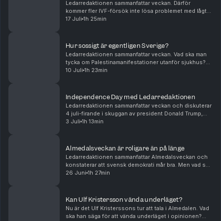
Ledarredaktionen sammanfattar veckan. Därför
kommer fler IVF-försök inte lösa problemet med lågt
barnafödande. Så förringar Palestinarörelsen
17 Juli
1h 25min
Förintelsen. Och det kan Sverige lära av Tyskland.
Peter W...
Hur sossigt är egentligen Sverige?
Ledarredaktionen sammanfattar veckan. Vad ska man
tycka om Palestinamanifestationer utanför sjukhus?
Råder det verkligen vattenbrist? Och hur ska Sverige
10 Juli
1h 23min
bli mer borgerligt? Tove Lifvendahl, Peter We...
Independence Day med Ledarredaktionen
Ledarredaktionen sammanfattar veckan och diskuterar
4 juli-firande i skuggan av president Donald Trump,
samtyckeslagens oväntade konsekvenser samt vikten
3 Juli
1h 13min
av att inte riva fel staket. Tove Lifvendahl, ...
Almedalsveckan är roligare än på länge
Ledarredaktionen sammanfattar Almedalsveckan och
konstaterar att svensk demokrati mår bra. Men vad sa
partiledarna i sina tal? Och hur gick snacket inför valet
26 Juni
1h 27min
i höst? Tove Lifvendahl, Paulina Neuding...
Kan Ulf Kristersson vända underläget?
Nu är det Ulf Kristerssons tur att tala i Almedalen. Vad
ska han säga för att vända underläget i opinionen?