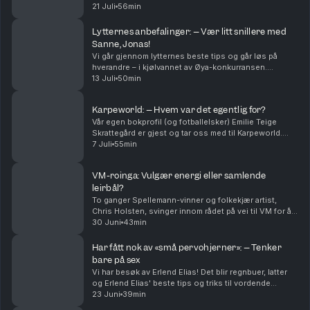
noe stilig og smakfullt, eller er det bare at noe er dyrt?
21 Juli
56min
Kan søppelposer være "hot"? Vi spli...
Lytternes anbefalinger: – Vær litt snillere med
Sanne, Jonas!
Vi går gjennom lytternes beste tips og går løs på
hverandre – i kjølvannet av Øya-konkurransen.
Vinnere avsløres og vi blir ganske mye bedre kjent
13 Juli
50min
med dere og hverandre. På godt og vondt.
Karpeworld: – Hvem var det egentlig for?
Vår egen bokprofil (og fotballelsker) Emilie Teige
Skrattegård er gjest og tar oss med til Karpeworld.
Hvordan var det der – og hvem var egentlig dette
7 Juli
55min
enorme arrangementet egentlig for? Vi diskuterer...
VM-roinga: Vulgær energi eller samlende
leirbål?
To ganger Spellemann-vinner og folkekjær artist,
Chris Holsten, svinger innom rådet på vei til VM for å
fremsnakke roing og digital detox. Vi spekulerer i
30 Juni
43min
hvem av oss som har de styggeste gruppechatte...
Har fått nok av «små pervohjerner»: – Tenker
bare på sex
Vi har besøk av Erlend Elias! Det blir regnbuer, latter
og Erlend Elias' beste tips og triks til vordende
norske realitystjerner. Jonas retter en takk til de
23 Juni
39min
heterofile mennene som har betydd mer enn ...