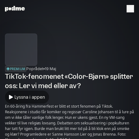
Poprådet
19 Maj
PREMIUM
TikTok-fenomenet «Color-Bjørn» splitter
oss: Ler vi med eller av?
Lyssna i appen
En 60-åring fra Hammerfest er blitt et stort fenomen på Tiktok.
Reaksjonene i studio får komiker og regissør Caroline Johansen til å lure på
om vi ikke tåler vanlige folk lenger. Hun er ukens gjest. En ny VM-sang
vekker til live religiøs lovsang. Debatten om seksualisering i popkulturen
har tatt fyr igjen. Burde man brukt litt mer tid på å bli klok enn på sminke
og klær? Programledere er Sanne Hansson Lier og Jonas Brenna. Foto: