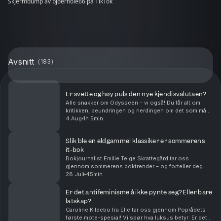
Skjermdump av bjoernole66 på TikTok
Avsnitt
(
183
)
Er svette og høy puls den nye kjendisvalutaen?
Alle snakker om Odysseen – vi også! Du får alt om
kritikken, beundringen og nerdingen om det som må
anses å være Christopher Nolans påmelding til neste
4 Aug
1h 5min
Oscar-utdeling. Er det blitt obligatorisk for kj...
Slik ble en eldgammel klassiker er sommerens
it-bok
Bokjournalist Emilie Teige Skrattegård tar oss
gjennom sommerens boktrender – og forteller deg
hvilke bøker du helst vil bli sett med på stranda i
28 Juli
45min
ferien. Er det pretensiøst og performativt å lese en ...
Er det antifeminisme å ikke pynte seg? Eller bare
latskap?
Caroline Kildebo fra Elle tar oss gjennom Poprådets
første mote-spesial! Vi spør hva luksus betyr: Er det