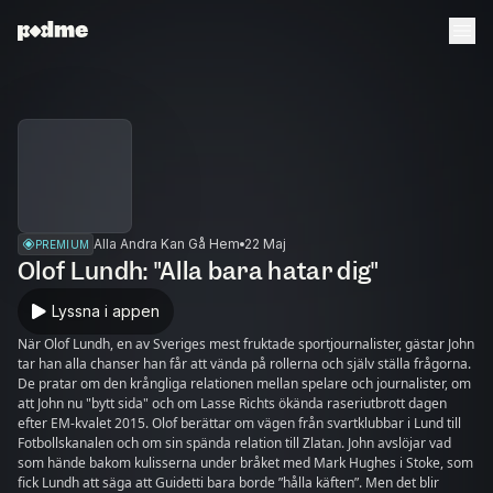
Alla Andra Kan Gå Hem
22 Maj
PREMIUM
Olof Lundh: "Alla bara hatar dig"
Lyssna i appen
När Olof Lundh, en av Sveriges mest fruktade sportjournalister, gästar John
tar han alla chanser han får att vända på rollerna och själv ställa frågorna.
De pratar om den krångliga relationen mellan spelare och journalister, om
att John nu "bytt sida" och om Lasse Richts ökända raseriutbrott dagen
efter EM-kvalet 2015. Olof berättar om vägen från svartklubbar i Lund till
Fotbollskanalen och om sin spända relation till Zlatan. John avslöjar vad
som hände bakom kulisserna under bråket med Mark Hughes i Stoke, som
fick Lundh att säga att Guidetti bara borde ”hålla käften”. Men det blir