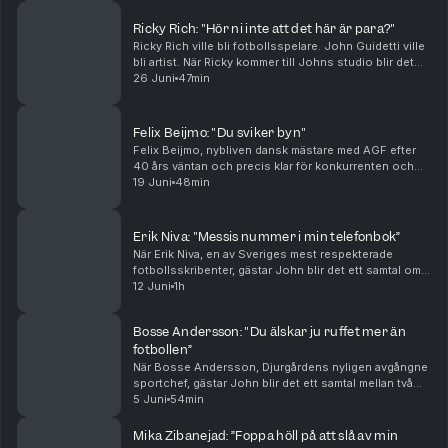
som gör ...
Ricky Rich: "Hör ni inte att det här är para?"
Ricky Rich ville bli fotbollsspelare. John Guidetti ville
bli artist. När Ricky kommer till Johns studio blir det
därför ett samtal om drömmar som byter form, men
26 Juni
47min
aldrig riktigt försvinner. Ricky ber...
Felix Beijmo: "Du sviker byn"
Felix Beijmo, nybliven dansk mästare med AGF efter
40 års väntan och precis klar för konkurrenten och
giganten FC Köpenhamn, gästar John för ett samtal
19 Juni
48min
om vägen från BP till guldfirandet i Århus. Feli...
Erik Niva: "Messis nummer i min telefonbok”
När Erik Niva, en av Sveriges mest respekterade
fotbollsskribenter, gästar John blir det ett samtal om
journalistik som hantverk, fotboll som berättelse och
12 Juni
1h
varför sammanhanget betyder mer än taktiken...
Bosse Andersson: "Du älskar ju ruffet mer än
fotbollen”
När Bosse Andersson, Djurgårdens nyligen avgångne
sportchef, gästar John blir det ett samtal mellan två
som i flera år stått på varsin sida av
5 Juni
54min
Stockholmsrivaliteten. Bosse utmanar Johns syn på
fair pl...
Mika Zibanejad: ”Foppa höll på att slå av min