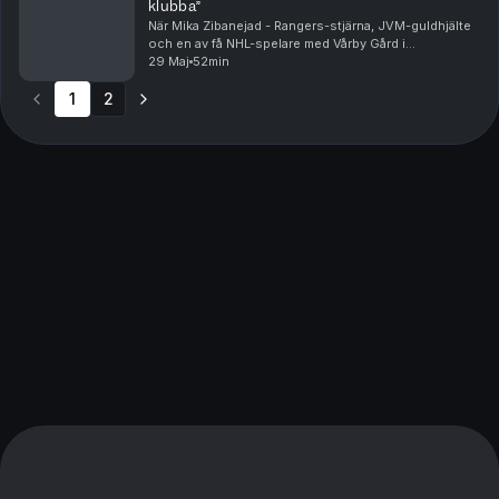
klubba”
När Mika Zibanejad - Rangers-stjärna, JVM-guldhjälte
och en av få NHL-spelare med Vårby Gård i
barndomshistorien - gästar John blir det ett samtal
29 Maj
52min
om uppoffring, mental press och vad rätt miljö
1
2
betyde...