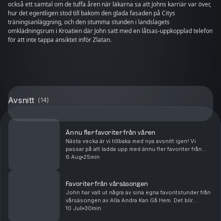
också ett samtal om de tuffa åren när läkarna sa att Johns karriär var över,
hur det egentligen stod till bakom den glada fasaden på Citys
träningsanläggning, och den stumma stunden i landslagets
omklädningsrum i Kroatien där John satt med en låtsas-uppkopplad telefon
för att inte tappa ansiktet inför Zlatan.
Avsnitt
(
14
)
Ännu fler favoriter från våren
Nästa vecka är vi tillbaka med nya avsnitt igen! Vi
passar på att ladda upp med ännu fler favoriter från
vårsäsongen.
6 Aug
25min
Favoriter från vårsäsongen
John har valt ut några av sina egna favoritstunder från
vårsäsongen av Alla Andra Kan Gå Hem. Det blir
minnen från Stora Mossen, U21-guld,
10 Juli
30min
omklädningsrumssnack, musik, familj och allt det där