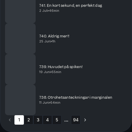
741. En kort sekund, en perfekt dag
2 Juli
46min
740. Aldrig mer!!
25 Juni
1h
739. Huvudet på spiken!
19 Juni
55min
738. Otrohetsanteckningar i marginalen
11 Juni
54min
1
2
3
4
5
94
More pages