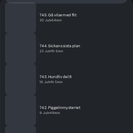
745. Gå vilse med flit
30 Juli
54min
744. Sickans sista plan
23 Juli
1h 5min
743. Hundliv del 8
16 Juli
1h 5min
742. Piggelinmysteriet
9 Juli
49min