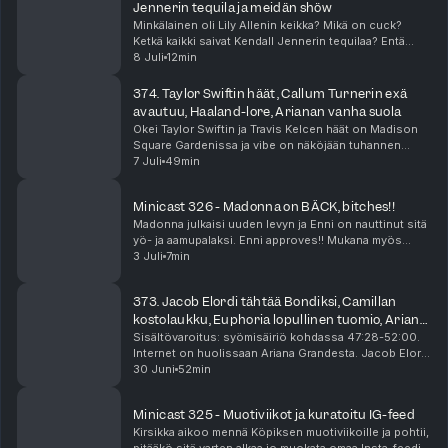
Jennerin tequila ja meidän shöw
Minkälainen oli Lily Allenin keikka? Mikä on cuck?
Ketkä kaikki saivat Kendall Jennerin tequilaa? Entä
miten Tuplakääkin oma keikka meni? Se ja moni muu
8 Juli
12min
asia selviää tästä minicastista!
374. Taylor Swiftin häät, Callum Turnerin exä
avautuu, Haaland-lore, Arianan vanha suola
Okei Taylor Swiftin ja Travis Kelcen häät on Madison
Square Gardenissa ja vibe on näköjään tuhannen
ihmisen megabileet prinsessalinnassa? Taylorin häät
7 Juli
49min
näköjään aiheuttaa meissä suuria tunteita. Tuoht...
Minicast 326 - Madonna on BÄCK, bitches!!
Madonna julkaisi uuden levyn ja Enni on nauttinut sitä
yö- ja aamupalaksi. Enni approves!! Mukana myös
hyviä Madonna-detskuja Voguen haastattelusta.
3 Juli
7min
Minicast on podcast-jaksoa lyhyempi audioherkku, ...
373. Jacob Elordi tähtää Bondiksi, Camillan
kostolaukku, Euphoria lopullinen tuomio, Ariana
Granden bänksit
Sisältövaroitus: syömisäiriö kohdassa 47:28-52:00.
Internet on huolissaan Ariana Grandesta. Jacob Elordi
on vahva ehdokas seuraavaksi James Bondiksi, ja
30 Juni
52min
suhde Kendall Jennerin kanssa voi olla osa tät...
Minicast 325 - Muotiviikot ja kuratoitu IG-feed
Kirsikka aikoo mennä Köpiksen muotiviikoille ja pohtii,