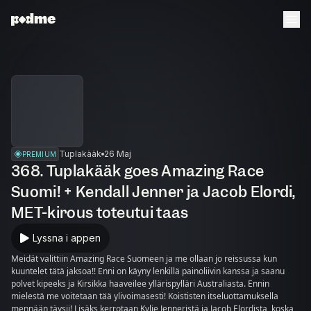
Tuplakääk
26 Maj
PREMIUM
368. Tuplakääk goes Amazing Race
Suomi! + Kendall Jenner ja Jacob Elordi,
MET-kirous toteutui taas
Lyssna i appen
Meidät valittiin Amazing Race Suomeen ja me ollaan jo reissussa kun
kuuntelet tätä jaksoa!! Enni on käyny lenkillä painoliivin kanssa ja saanu
polvet kipeeks ja Kirsikka haaveilee yllärispylläri Australiasta. Ennin
mielestä me voitetaan tää ylivoimasesti! Koististen itseluottamuksella
mennään täysii! Lisäks kerrotaan Kylie Jenneristä ja Jacob Elordista, koska