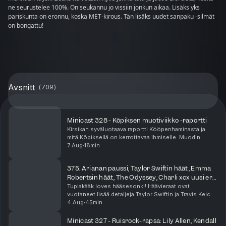
ne seurustelee 100%. On seukannu jo vissiin jonkun aikaa. Lisäks yks
pariskunta on eronnu, koska MET-kirous. Tän lisäks uudet sanpaku -silmät
on bongattu!
Avsnitt
(
709
)
Minicast 328 - Köpiksen muotiviikko -raportti
Kirsikan syväluotaava raportti Kööpenhaminasta ja
mitä Köpiksellä on kerrottavaa ihmiselle. Muodin
lisäksi tarjolla oli hapanjuurileipää, vaatekauppoja,
7 Aug
18min
julkkiksia, meikkaajia ja pasta-artisteja. Min...
375. Arianan paussi, Taylor Swiftin häät, Emma
Robertsin häät, The Odyssey, Charli xcx uusi era,
Zara Larsson
Tuplakääk loves hääsesonki! Häävieraat ovat
vuotaneet lisää detaljeja Taylor Swiftin ja Travis Kelcen
häistä! Näyttelijä Emma Roberts meni naimisiin ja nämä
4 Aug
45min
häät vähän epäilyttää. Ariana Grande julkai...
Minicast 327 - Ruisrock-rapsa: Lily Allen, Kendall