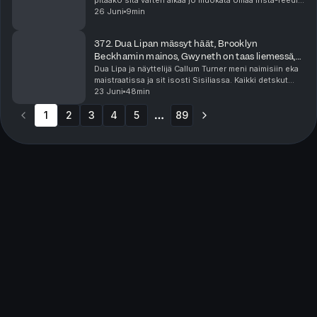
pitääkö sitä varten alkaa jo muokata omaa Insta-feediä
coolimmaksi. Raya on jättänyt syvät traumat! Minicast
26 Juni
9min
on podcast-jaksoa lyhyempi audiohe...
372. Dua Lipan mässyt häät, Brooklyn
Beckhamin mainos, Gwyneth on taas liemessä,
Yoni-pimppimuna
Dua Lipa ja näyttelijä Callum Turner meni naimisiin eka
maistraatissa ja sit isosti Sisiliassa. Kaikki detskut
häistä kiinnostaa! Lukuisat asut, menut ja vieraslista.
23 Juni
48min
Beckhamin perheen musta lammas, e...
1
2
3
4
5
89
More pages