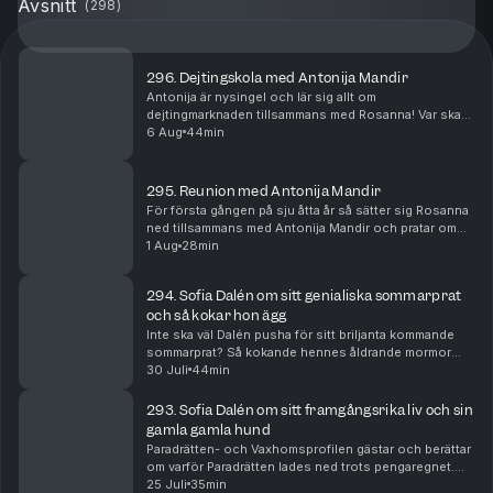
Avsnitt
(
298
)
296. Dejtingskola med Antonija Mandir
Antonija är nysingel och lär sig allt om
dejtingmarknaden tillsammans med Rosanna! Var ska
hon vara? Hur ska hon tänka? Bör hon gå
6 Aug
44min
internationellt?
295. Reunion med Antonija Mandir
För första gången på sju åtta år så sätter sig Rosanna
ned tillsammans med Antonija Mandir och pratar om
livet, löpningen, dåliga knän och framförallt hennes
1 Aug
28min
dejtingliv!
294. Sofia Dalén om sitt genialiska sommarprat
och så kokar hon ägg
Inte ska väl Dalén pusha för sitt briljanta kommande
sommarprat? Så kokande hennes åldrande mormor
ägg och så avslöjar hon vad hon gjorde med 2000
30 Juli
44min
upphittade kronor i ett sånt gammalt
busskortsfodral....
293. Sofia Dalén om sitt framgångsrika liv och sin
gamla gamla hund
Paradrätten- och Vaxhomsprofilen gästar och berättar
om varför Paradrätten lades ned trots pengaregnet.
Men också om två tillfällen i närtid som hon blivit lurad
25 Juli
35min