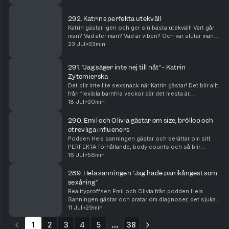
av teknikens krafter.
292. Katrins perfekta utekväll
Katrin gästar igen och ger sin bästa utekväll! Vart går
man? Vad äter man? Vad är viben? Och var slutar man
liggandes på dansgolvet?
23 Juli
33min
291. ”Jag säger inte nej till nåt” - Katrin
Zytomierska
Det blir inte lite sexsnack när Katrin gästar! Det blir allt
från flexibla barnfria veckor där det mesta är
välkommet till oldies.
18 Juli
30min
290. Emil och Olivia gästar om size, bröllop och
otrevliga influeners
Podden Hela sanningen gästar och berättar om sitt
PERFEKTA förhållande, body counts och så blir
Rosanna lite lite sugen.
16 Juli
56min
289. Hela sanningen ”Jag hade panikångest som
sexåring”
Realityproffsen Emil och Olivia från podden Hela
Sanningen gästar och pratar om diagnoser, det sjuka i
att åka på partyresa som 16-åring och Emils fas som
11 Juli
29min
epa-raggare.
1
2
3
4
5
38