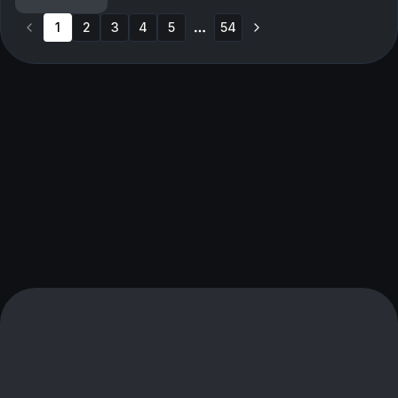
Hawaii, Kina eller...Nordkorea?
1
2
3
4
5
54
More pages