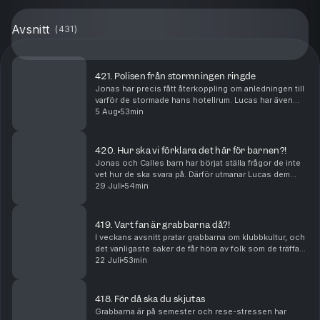
Avsnitt
(
431
)
421. Polisen från stormningen ringde
Jonas har precis fått återkoppling om anledningen till
varför de stormade hans hotellrum. Lucas har även
kommit till insikt varför servicepersonal tycker han är
5 Aug
53min
så otrevlig.
420. Hur ska vi förklara det här för barnen?!
Jonas och Calles barn har börjat ställa frågor de inte
vet hur de ska svara på. Därför utmanar Lucas dem
med scenarion för att se vad de skulle svara på de
29 Juli
54min
jobbigaste frågorna. Dessutom snackas det al...
419. Vart fan är grabbarna då?!
I veckans avsnitt pratar grabbarna om klubbkultur, och
det vanligaste saker de får höra av folk som de träffar
ute på krogen. Dessutom har Lucas drabbats av en
22 Juli
53min
invasion av paddor, och hans katt gör de...
418. För då ska du skjutas
Grabbarna är på semester och rese-stressen har