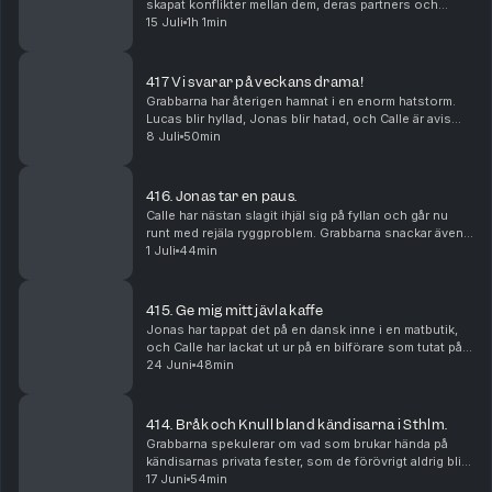
skapat konflikter mellan dem, deras partners och
andra resenärer. Lucas har upptäckt vilka sjuka texter
15 Juli
1h 1min
andra länders nationalsånger innehåller, och vad ...
417 Vi svarar på veckans drama!
Grabbarna har återigen hamnat i en enorm hatstorm.
Lucas blir hyllad, Jonas blir hatad, och Calle är avis
över att han varken får ris eller ros.
8 Juli
50min
416. Jonas tar en paus.
Calle har nästan slagit ihjäl sig på fyllan och går nu
runt med rejäla ryggproblem. Grabbarna snackar även
om sina semsterplaner och ska Jonas ta en paus från
1 Juli
44min
allt?
415. Ge mig mitt jävla kaffe
Jonas har tappat det på en dansk inne i en matbutik,
och Calle har lackat ut ur på en bilförare som tutat på
honom. Vad beror dessa raseriutbrott på? Börjar de bli
24 Juni
48min
gamla och griniga?
414. Bråk och Knull bland kändisarna i Sthlm.
Grabbarna spekulerar om vad som brukar hända på
kändisarnas privata fester, som de förövrigt aldrig blir
bjudna på. De diskuterar även vart nästa resa ska bli.
17 Juni
54min