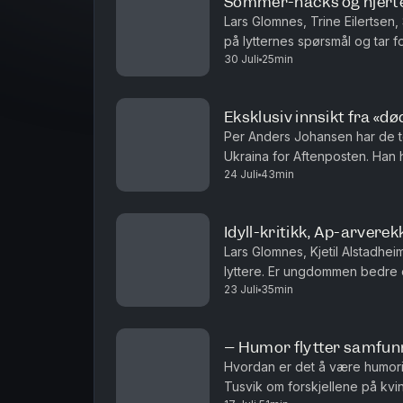
Sommer-hacks og hjert
Lars Glomnes, Trine Eilertsen,
på lytternes spørsmål og tar f
30 Juli
25min
hvilke saker de virkelig brenn
Eksklusiv innsikt fra «d
Per Anders Johansen har de to
Ukraina for Aftenposten. Han
24 Juli
43min
har gått fra å ha helt vanlige job
Idyll-kritikk, Ap-arvere
Lars Glomnes, Kjetil Alstadhe
lyttere. Er ungdommen bedre e
23 Juli
35min
noen over etter Jonas Gahr St
– Humor flytter samfun
Hvordan er det å være humori
Tusvik om forskjellene på kv