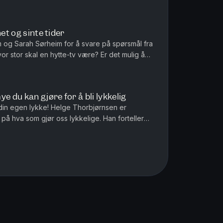
 Sigrid forteller om hva...
et og sinte tider
im og Sarah Sørheim for å svare på spørsmål fra
te-tv være? Er det mulig å
 - og kommer d...
e du kan gjøre for å bli lykkelig
in egen lykke! Helge Thorbjørnsen er
på hva som gjør oss lykkelige. Han forteller
ne, og hvilke ting du bør fokuse...