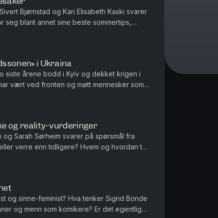
esaker
 Sivert Bjørnstad og Kari Elisabeth Kaski svarer
or seg blant annet sine beste sommertips,
er for og hvem som ...
ødssonen» i Ukraina
 siste årene bodd i Kyiv og dekket krigen i
 har vært ved fronten og møtt mennesker som
ber og liv, til å nå ...
kke og reality-vurderinger
im og Sarah Sørheim svarer på spørsmål fra
ller verre enn tidligere? Hvem og hvordan tar
øre og Trygve Slagsvold ...
net
st og sinne-feminist? Hva tenker Sigrid Bonde
inner og menn som komikere? Er det egentlig