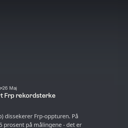
n
26 Maj
ort Frp rekordsterke
p) dissekerer Frp-oppturen. På
.5 prosent på målingene - det er