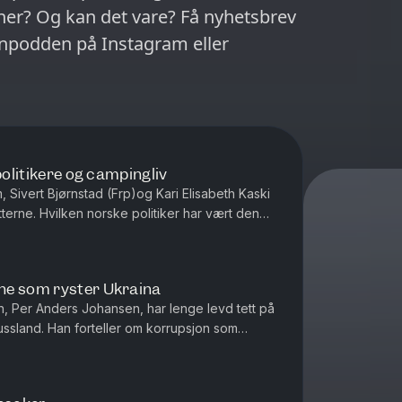
kan det vare? Få nyhetsbrev
npodden på Instagram eller
politikere og campingliv
, Sivert Bjørnstad (Frp)og Kari Elisabeth Kaski
tterne. Hvilken norske politiker har vært den
vem i podkasten ville tr...
ne som ryster Ukraina
en, Per Anders Johansen, har lenge levd tett på
Russland. Han forteller om korrupsjon som
te sirkler, og hvorf...