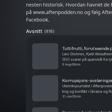
nesten historisk. Hvordan havnet de her? Og 
på www.aftenpodden.no og følg Afte
Facebook.
Avsnitt
(
818
)
Tuttifrutti, forutseende 
Lars Glomnes, Kjetil Alstadheim
(SV) svarer på spørsmål fra ly
6 Aug
28min
mest forutseende? H
Korrupsjons-avsløringe
Utenriksjournalist i Aftenpost
krig og konflikt i Ukraina og 
31 Juli
35min
nærmer seg presidentens inners