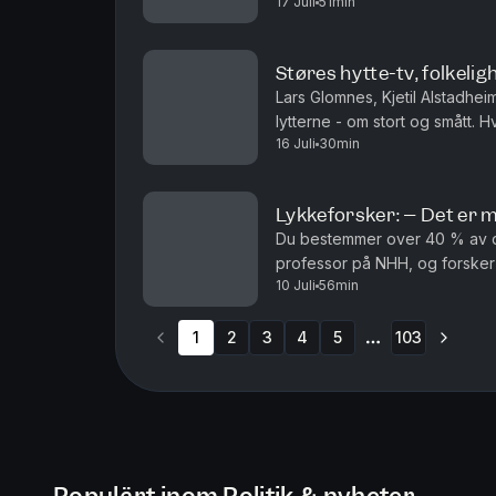
17 Juli
51min
lov til å kødde med kongen? Og
Støres hytte-tv, folkeligh
Lars Glomnes, Kjetil Alstadhe
lytterne - om stort og smått. Hvor stor skal en hyt
16 Juli
30min
være folkelig som toppolitiker
Lykkeforsker: – Det er my
Du bestemmer over 40 % av d
professor på NHH, og forsker 
10 Juli
56min
hva som er de verste lykketyve
1
2
3
4
5
103
More pages