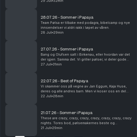
dukker opp, og Steinar utsettes for på-bekostnings-
29 Juli
32min
humor. Som vanlig. Dette en en liten ...
28.07.26 - Sommer i Papaya
Team Pølsa er tilbake med podagra, bibelcamp og nye
innsendelser vi aldri rakk i løpet av våren.
28 Juli
29min
27.07.26 - Sommer i Papaya
Bang og Olufsen satt i Birkenau, eller hvordan var det
der igjen. Samma det. Vi griller pølser, vi deler gode
sommerminner og vi tømmer postkassa vår. Det er fint.
27 Juli
31min
22.07.26 - Best of Papaya
Vi skammer oss på vegne av Jan Eggum, Kaja Huse,
deres og alle andres barn. Men vi koser oss en del
med høydepunkter fra sesongen som gikk.
22 Juli
28min
Legendene Ole Soo og Shakademus Tandrevold
dukker opp. HEI!
21.07.26 - Sommer i Papaya
These are crazy, crazy, crazy, crazy, crazy, crazy, crazy
nights. Tores bod, pølsemakernes beste og
livreddende førstehjelp. Snakkes!
21 Juli
29min