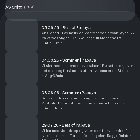
Avsnitt
(
789
)
05.08.26 - Best of Papaya
Ansiktet fullt av melis og klar for noen gøyale øyeblikk
fra vårsesongen. Og ikke lenge til Mennene fra
Viennene er tilbake i sesong nå!
5 Aug
33min
04.08.26 - Sommer i Papaya
Vi skal heeeelt i enden av skalaen i Pølsetesten, hvor
det drar seg til nå mot slutten av sommeren. Steinar
kjører Route 66 og blir nesten drept. Det er
4 Aug
32min
sommerminne det!
03.08.26 - Sommer i Papaya
Det skjedde i de sommerdager at Tore besøkte
Vestfold. Det mest pikante pølsenavnet dukker opp
og vi rydder i fryseren. Yes.
3 Aug
31min
29.07.26 - Best of Papaya
Vi har med videoklipp og viser dem til hverandre. Eller
lydklipp da, men Tore sa feil i jingelen. Ragge Rulator