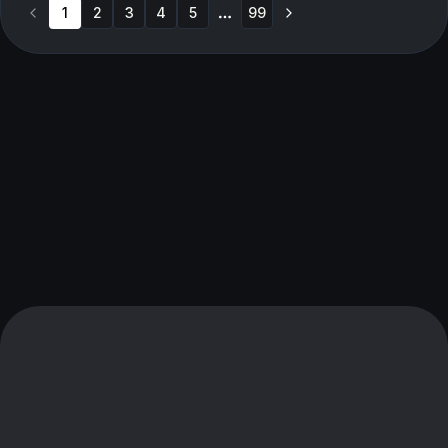
1
2
3
4
5
99
More pages