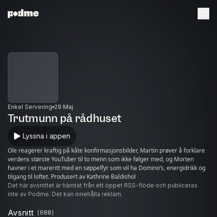
Enkel Servering
29 Maj
Trutmunn på rådhuset
Lyssna i appen
Ole reagerer kraftig på kåte konfirmasjonsbilder, Martin prøver å forklare
verdens største YouTuber til to menn som ikke følger med, og Morten
havner i et mareritt med en søppelfyr som vil ha Domino’s, energidrikk og
tilgang til loftet. Produsert av Kathrine Baldishol
Det här avsnittet är hämtat från ett öppet RSS-flöde och publiceras
inte av Podme. Det kan innehålla reklam.
Avsnitt
(
688
)