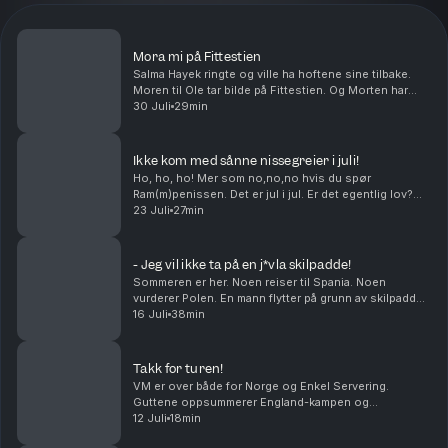
Mora mi på Fittestien
Salma Hayek ringte og ville ha hoftene sine tilbake.
Moren til Ole tar bilde på Fittestien. Og Morten har
visst en greie med å krangle med dyr. Middagstips:
30 Juli
29min
Lasagne, gjerne med hundre lag! produser...
Ikke kom med sånne nissegreier i juli!
Ho, ho, ho! Mer som no,no,no hvis du spør
Ram(m)penissen. Det er jul i jul. Er det egentlig lov?
Hvilken sunn matrett vil du egentlig at skal smake
23 Juli
27min
wienerbrød? Og kan Petter Katastrofe bli den kjendi...
- Jeg vil ikke ta på en j*vla skilpadde!
Sommeren er her. Noen reiser til Spania. Noen
vurderer Polen. En mann flytter på grunn av skilpadder.
Livet tar folk i forskjellige retninger.Middagstips:
16 Juli
38min
Shrimp on the barbie, mate! Produsert av Kat...
Takk for turen!
VM er over både for Norge og Enkel Servering.
Guttene oppsummerer England-kampen og
mesterskapet. Takk for følget!
12 Juli
18min