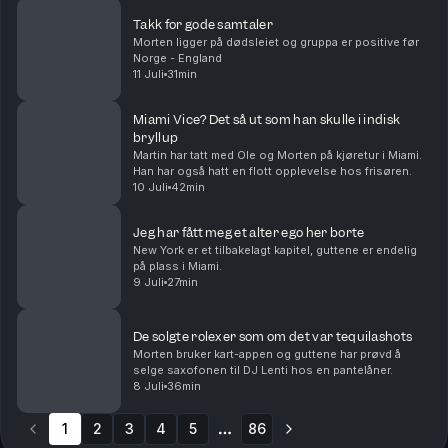
Takk for gode samtaler
Morten ligger på dødsleiet og gruppa er positive før
Norge - England
11 Juli
31min
Miami Vice? Det så ut som han skulle i indisk
bryllup
Martin har tatt med Ole og Morten på kjøretur i Miami.
Han har også hatt en flott opplevelse hos frisøren.
10 Juli
42min
Jeg har fått meg et alter ego her borte
New York er et tilbakelagt kapitel, guttene er endelig
på plass i Miami.
9 Juli
27min
De solgte rolexer som om det var tequilashots
Morten bruker kart-appen og guttene har prøvd å
selge saxofonen til DJ Lenti hos en pantelåner.
8 Juli
36min
1
2
3
4
5
86