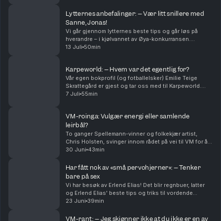
Kan søppelposer være "hot"? Vi spli...
Lytternes anbefalinger: – Vær litt snillere med
Sanne, Jonas!
Vi går gjennom lytternes beste tips og går løs på
hverandre – i kjølvannet av Øya-konkurransen.
Vinnere avsløres og vi blir ganske mye bedre kjent
13 Juli
50min
med dere og hverandre. På godt og vondt.
Karpeworld: – Hvem var det egentlig for?
Vår egen bokprofil (og fotballelsker) Emilie Teige
Skrattegård er gjest og tar oss med til Karpeworld.
Hvordan var det der – og hvem var egentlig dette
7 Juli
55min
enorme arrangementet egentlig for? Vi diskuterer...
VM-roinga: Vulgær energi eller samlende
leirbål?
To ganger Spellemann-vinner og folkekjær artist,
Chris Holsten, svinger innom rådet på vei til VM for å
fremsnakke roing og digital detox. Vi spekulerer i
30 Juni
43min
hvem av oss som har de styggeste gruppechatte...
Har fått nok av «små pervohjerner»: – Tenker
bare på sex
Vi har besøk av Erlend Elias! Det blir regnbuer, latter
og Erlend Elias' beste tips og triks til vordende
norske realitystjerner. Jonas retter en takk til de
23 Juni
39min
heterofile mennene som har betydd mer enn ...
VM-rant: – Jeg skjønner ikke at du ikke er en av