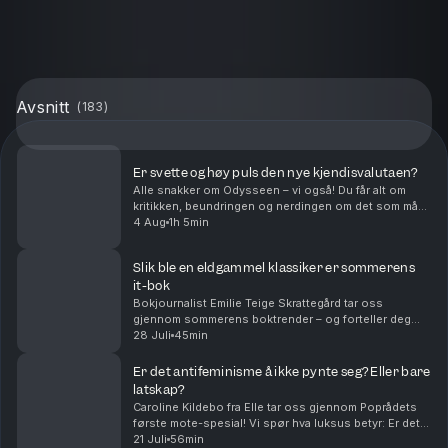
Avsnitt
(
183
)
Er svette og høy puls den nye kjendisvalutaen?
Alle snakker om Odysseen – vi også! Du får alt om
kritikken, beundringen og nerdingen om det som må
anses å være Christopher Nolans påmelding til neste
4 Aug
1h 5min
Oscar-utdeling. Er det blitt obligatorisk for kj...
Slik ble en eldgammel klassiker er sommerens
it-bok
Bokjournalist Emilie Teige Skrattegård tar oss
gjennom sommerens boktrender – og forteller deg
hvilke bøker du helst vil bli sett med på stranda i
28 Juli
45min
ferien. Er det pretensiøst og performativt å lese en ...
Er det antifeminisme å ikke pynte seg? Eller bare
latskap?
Caroline Kildebo fra Elle tar oss gjennom Poprådets
første mote-spesial! Vi spør hva luksus betyr: Er det
noe stilig og smakfullt, eller er det bare at noe er dyrt?
21 Juli
56min