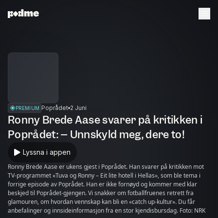
Poprådet
2 Juni
PREMIUM
Ronny Brede Aase svarer på kritikken i
Poprådet: – Unnskyld meg, dere to!
Lyssna i appen
Ronny Brede Aase er ukens gjest i Poprådet. Han svarer på kritikken mot
TV-programmet «Tuva og Ronny – Eit lite hotell i Hellas», som ble tema i
forrige episode av Poprådet. Han er ikke fornøyd og kommer med klar
beskjed til Poprådet-gjengen. Vi snakker om fotballfruenes retrett fra
glamouren, om hvordan vennskap kan bli en «catch up-kultur». Du får
anbefalinger og innsideinformasjon fra en stor kjendisbursdag. Foto: NRK