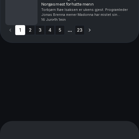
Norges mest forhatte menn
Torbjørn Røe Isaksen er ukens gjest. Programleder
Jonas Brenna mener Madonna har mistet sin
grensesprengende kraft og kreativitet. Poprådet
16 Juni
1h 1min
forteller om den siste uken, hvor de har vært på
1
2
3
Karpe-konse...
4
5
23
More pages