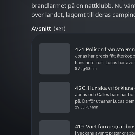
brandlarmet på en nattklubb. Nu vänta
över landet, lagomt till deras camping
Avsnitt
(
431
)
421. Polisen från storm
Jonas har precis fått återkopp
hans hotellrum. Lucas har även 
5 Aug
53min
han är så otrevlig.
420. Hur ska vi förklara
Jonas och Calles barn har börj
på. Därför utmanar Lucas dem 
29 Juli
54min
på de jobbigaste frågorna. De
419. Vart fan är grabbar
I veckans avsnitt pratar grabb