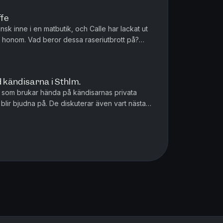
ffe
sk inne i en matbutik, och Calle har lackat ut
på honom. Vad beror dessa raseriutbrott på?
a?
d kändisarna i Sthlm.
som brukar hända på kändisarnas privata
 blir bjudna på. De diskuterar även vart nästa
r...Nordkorea?