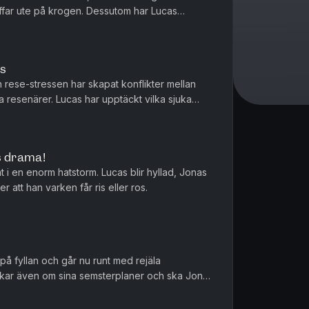
äffar ute på krogen. Dessutom har Lucas
dor, och hans katt gör de...
as
rese-stressen har skapat konflikter mellan
 resenärer. Lucas har upptäckt vilka sjuka
nger innehåller, och vad ...
s drama!
 i en enorm hatstorm. Lucas blir hyllad, Jonas
er att han varken får ris eller ros.
g på fyllan och går nu runt med rejäla
kar även om sina semsterplaner och ska Jonas