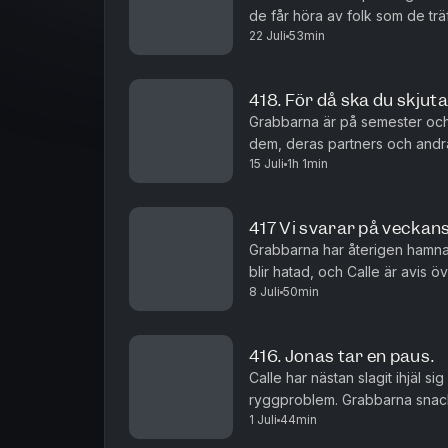
de får höra av folk som de tr
22 Juli
53min
drabbats av en invasion av pad
418. För då ska du skjut
Grabbarna är på semester och 
dem, deras partners och andra
15 Juli
1h 1min
texter andra länders nationalså
417 Vi svarar på veckan
Grabbarna har återigen hamnat
blir hatad, och Calle är avis öv
8 Juli
50min
416. Jonas tar en paus.
Calle har nästan slagit ihjäl si
ryggproblem. Grabbarna snac
1 Juli
44min
ta en paus från allt?