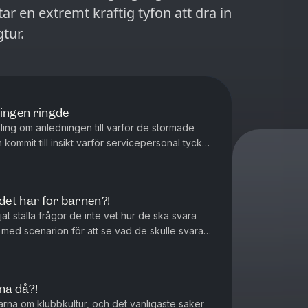
r en extremt kraftig tyfon att dra in
tur.
ningen ringde
ling om anledningen till varför de stormade
kommit till insikt varför servicepersonal tycker
 det här för barnen?!
at ställa frågor de inte vet hur de ska svara
med scenarion för att se vad de skulle svara
ssutom snackas det al...
na då?!
arna om klubbkultur, och det vanligaste saker