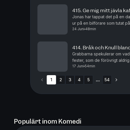
415. Ge mig mitt jävla ka
Jonas har tappat det på en dan
ur på en bilförare som tutat 
24 Juni
48min
Börjar de bli gamla och grinig
414. Bråk och Knull blan
Grabbarna spekulerar om vad 
fester, som de förövrigt aldrig
17 Juni
54min
resa ska bli. Hawaii, Kina elle
1
2
3
4
5
54
More pages
Populärt inom Komedi