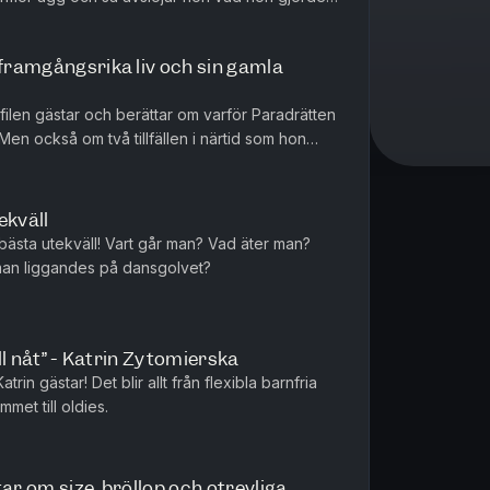
tt sånt gammalt busskortsfodral....
 framgångsrika liv och sin gamla
len gästar och berättar om varför Paradrätten
en också om två tillfällen i närtid som hon
.
ekväll
 bästa utekväll! Vart går man? Vad äter man?
 man liggandes på dansgolvet?
ill nåt” - Katrin Zytomierska
atrin gästar! Det blir allt från flexibla barnfria
met till oldies.
ar om size, bröllop och otrevliga