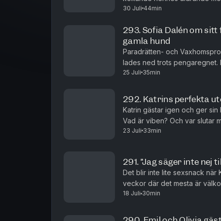
30 Juli
44min
med 2000 upphittade kronor i e
293. Sofia Dalén om sitt
gamla hund
Paradrätten- och Vaxhomsprofi
lades ned trots pengaregnet. M
25 Juli
35min
blivit lurad av teknikens krafter
292. Katrins perfekta ut
Katrin gästar igen och ger sin
Vad är viben? Och var slutar
23 Juli
33min
291. ”Jag säger inte nej t
Det blir inte lite sexsnack när K
veckor där det mesta är välkom
18 Juli
30min
290. Emil och Olivia gäst