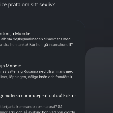
ice prata om sitt sexliv?
ntonija Mandir
ig allt om dejtingmarknaden tillsammans med
r ska hon tänka? Bör hon gå internationellt?
ija Mandir
år så sätter sig Rosanna ned tillsammans med
livet, löpningen, dåliga knän och framförallt
t genialiska sommarprat och så kokar
sitt briljanta kommande sommarprat? Så
mor ägg och så avslöjar hon vad hon gjorde