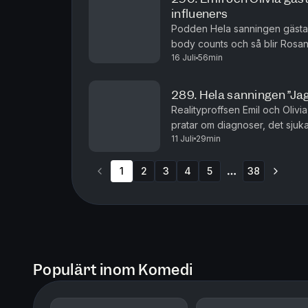
influeners
Podden Hela sanningen gästar
body counts och så blir Rosann
16 Juli
56min
289. Hela sanningen ”Ja
Realityproffsen Emil och Oliv
pratar om diagnoser, det sjuka
11 Juli
29min
fas som epa-raggare.
1
2
3
4
5
38
More pages
Populärt inom Komedi