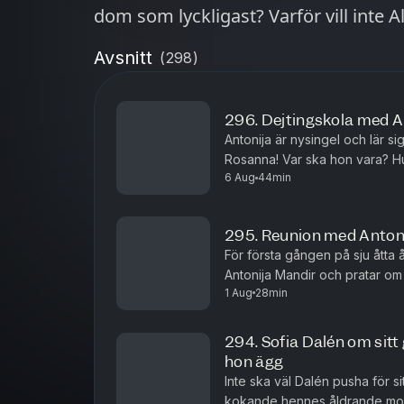
dom som lyckligast? Varför vill inte Al
Avsnitt
(
298
)
296. Dejtingskola med A
Antonija är nysingel och lär s
Rosanna! Var ska hon vara? Hu
6 Aug
44min
295. Reunion med Anton
För första gången på sju åtta 
Antonija Mandir och pratar om 
1 Aug
28min
hennes dejtingliv!
294. Sofia Dalén om sit
hon ägg
Inte ska väl Dalén pusha för 
kokande hennes åldrande mor