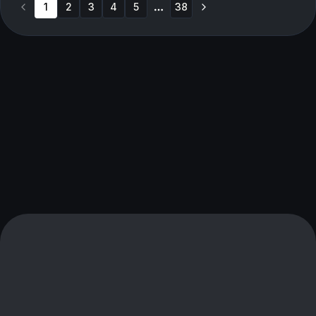
1
2
3
4
5
38
More pages