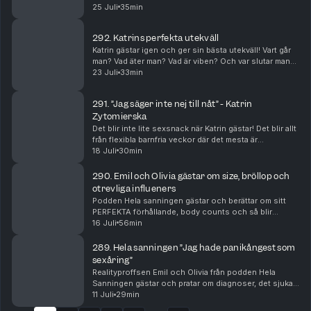
Men också om två tillfällen i närtid som hon blivit lurad
25 Juli
35min
av teknikens krafter.
292. Katrins perfekta utekväll
Katrin gästar igen och ger sin bästa utekväll! Vart går
man? Vad äter man? Vad är viben? Och var slutar man
liggandes på dansgolvet?
23 Juli
33min
291. ”Jag säger inte nej till nåt” - Katrin
Zytomierska
Det blir inte lite sexsnack när Katrin gästar! Det blir allt
från flexibla barnfria veckor där det mesta är
välkommet till oldies.
18 Juli
30min
290. Emil och Olivia gästar om size, bröllop och
otrevliga influeners
Podden Hela sanningen gästar och berättar om sitt
PERFEKTA förhållande, body counts och så blir
Rosanna lite lite sugen.
16 Juli
56min
289. Hela sanningen ”Jag hade panikångest som
sexåring”
Realityproffsen Emil och Olivia från podden Hela
Sanningen gästar och pratar om diagnoser, det sjuka i
att åka på partyresa som 16-åring och Emils fas som
11 Juli
29min
epa-raggare.