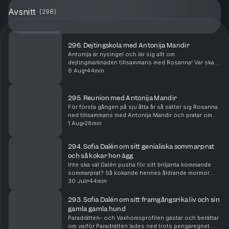
Avsnitt
(
298
)
296. Dejtingskola med Antonija Mandir
Antonija är nysingel och lär sig allt om
dejtingmarknaden tillsammans med Rosanna! Var ska
hon vara? Hur ska hon tänka? Bör hon gå
6 Aug
44min
internationellt?
295. Reunion med Antonija Mandir
För första gången på sju åtta år så sätter sig Rosanna
ned tillsammans med Antonija Mandir och pratar om
livet, löpningen, dåliga knän och framförallt hennes
1 Aug
28min
dejtingliv!
294. Sofia Dalén om sitt genialiska sommarprat
och så kokar hon ägg
Inte ska väl Dalén pusha för sitt briljanta kommande
sommarprat? Så kokande hennes åldrande mormor
ägg och så avslöjar hon vad hon gjorde med 2000
30 Juli
44min
upphittade kronor i ett sånt gammalt
busskortsfodral....
293. Sofia Dalén om sitt framgångsrika liv och sin
gamla gamla hund
Paradrätten- och Vaxhomsprofilen gästar och berättar
om varför Paradrätten lades ned trots pengaregnet.