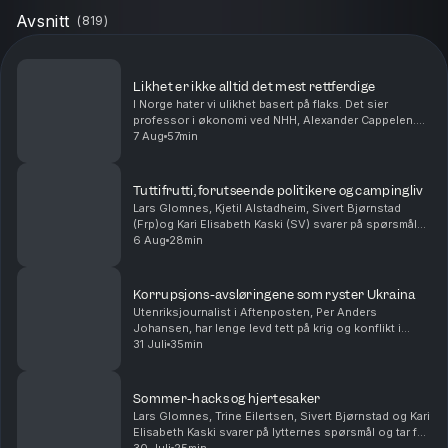
Avsnitt
(
819
)
Likhet er ikke alltid det mest rettferdige
I Norge hater vi ulikhet basert på flaks. Det sier
professor i økonomi ved NHH, Alexander Cappelen.
Han har forsket på rettferdighet, og snakker særlig om
7 Aug
57min
hvem som er åpne for økonomisk ulikhet som sk...
Tuttifrutti, forutseende politikere og campingliv
Lars Glomnes, Kjetil Alstadheim, Sivert Bjørnstad
(Frp)og Kari Elisabeth Kaski (SV) svarer på spørsmål
fra lytterne. Hvilken norske politiker har vært den mest
6 Aug
28min
forutseende? Hvem i podkasten ville tr...
Korrupsjons-avsløringene som ryster Ukraina
Utenriksjournalist i Aftenposten, Per Anders
Johansen, har lenge levd tett på krig og konflikt i
Ukraina og Russland. Han forteller om korrupsjon som
31 Juli
35min
nærmer seg presidentens innerste sirkler, og hvorf...
Sommer-hacks og hjertesaker
Lars Glomnes, Trine Eilertsen, Sivert Bjørnstad og Kari
Elisabeth Kaski svarer på lytternes spørsmål og tar for