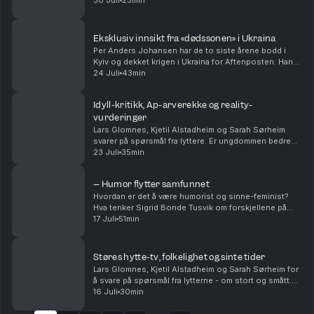
seg blant annet sine beste sommertips, hvilke saker
30 Juli
25min
de virkelig brenner for og hvem som ...
Eksklusiv innsikt fra «dødssonen» i Ukraina
Per Anders Johansen har de to siste årene bodd i
Kyiv og dekket krigen i Ukraina for Aftenposten. Han
har vært ved fronten og møtt mennesker som har gått
24 Juli
43min
fra å ha helt vanlige jobber og liv, til å nå ...
Idyll-kritikk, Ap-arverekke og reality-
vurderinger
Lars Glomnes, Kjetil Alstadheim og Sarah Sørheim
svarer på spørsmål fra lyttere. Er ungdommen bedre
eller verre enn tidligere? Hvem og hvordan tar noen
23 Juli
35min
over etter Jonas Gahr Støre og Trygve Slagsvold ...
– Humor flytter samfunnet
Hvordan er det å være humorist og sinne-feminist?
Hva tenker Sigrid Bonde Tusvik om forskjellene på
kvinner og menn som komikere? Er det egentlig lov til
17 Juli
51min
å kødde med kongen? Og Sigrid forteller om hva...
Støres hytte-tv, folkelighet og sinte tider
Lars Glomnes, Kjetil Alstadheim og Sarah Sørheim for
å svare på spørsmål fra lytterne - om stort og smått.
Hvor stor skal en hytte-tv være? Er det mulig å være
16 Juli
30min
folkelig som toppolitiker - og kommer d...