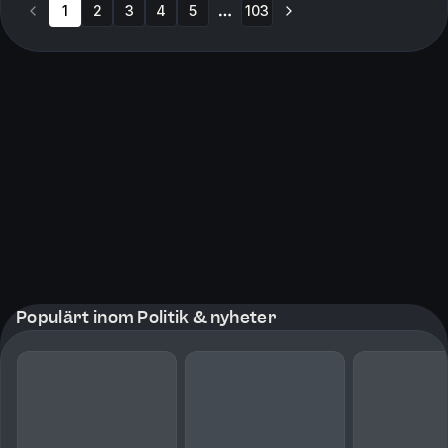
1
2
3
4
5
103
More pages
Populärt inom Politik & nyheter