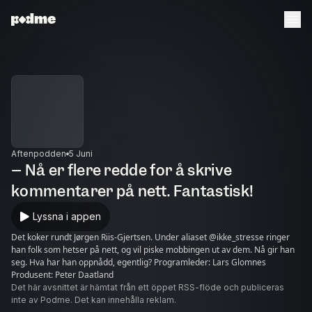
Aftenpodden
5 Juni
– Nå er flere redde for å skrive
kommentarer på nett. Fantastisk!
Lyssna i appen
Det koker rundt Jørgen Riis-Gjertsen. Under aliaset @ikke_stresse ringer
han folk som hetser på nett, og vil piske mobbingen ut av dem. Nå gir han
seg. Hva har han oppnådd, egentlig? Programleder: Lars Glomnes
Produsent: Peter Daatland
Det här avsnittet är hämtat från ett öppet RSS-flöde och publiceras
inte av Podme. Det kan innehålla reklam.