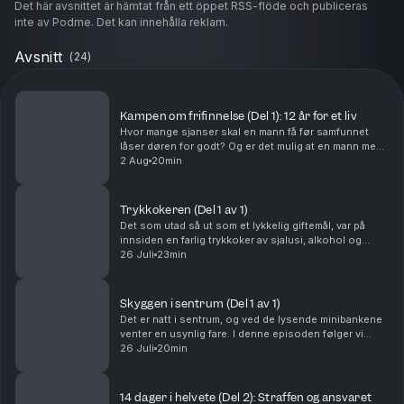
Det här avsnittet är hämtat från ett öppet RSS-flöde och publiceras
inte av Podme. Det kan innehålla reklam.
Avsnitt
(
24
)
Kampen om frifinnelse (Del 1): 12 år for et liv
Hvor mange sjanser skal en mann få før samfunnet
låser døren for godt? Og er det mulig at en mann med
et rulleblad «svart som natten» faktisk snakker sant?I
2 Aug
20min
denne serien skal vi følge Niklas, og hans ...
Trykkokeren (Del 1 av 1)
Det som utad så ut som et lykkelig giftemål, var på
innsiden en farlig trykkoker av sjalusi, alkohol og
økonomisk maktbalanse. Det får sønnene oppleve på
26 Juli
23min
nært hold.Ansvarlig redaktør for Batong Media ...
Skyggen i sentrum (Del 1 av 1)
Det er natt i sentrum, og ved de lysende minibankene
venter en usynlig fare. I denne episoden følger vi
saken mot Amina, som sammen med flere andre
26 Juli
20min
kvinner ble anklaget for å systematisk loppe
berused...
14 dager i helvete (Del 2): Straffen og ansvaret