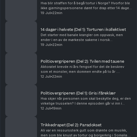
Hva blir straffen for å begå tortur i Norge? Hvorfor ble
ikke gjerningspersonene dømt for drap etter 14 dager
med systematisk tortur? Del 2 av 2Ansvarlig redaktør
19 Juli
22min
for Batong Media er Stein Morten Lier...
14 dager i helvete (Del 1): Torturen i kollektivet
Det starter med banale krangler om oppvask, men
ender i en av de mørkeste sakene i norsk
rettshistorie. I denne episoden av Dømt følger vi de
19 Juli
22min
14 dagene Frode ble holdt fanget og systematisk
torturert ...
Politiovergriperen (Del 2): Tvilen med tauene
Aktoratet krevde ni års fengsel for det de beskrev
som et monster, men dommen endte på to år .
Hvordan er det mulig? Denne episoden forklarer
12 Juli
22min
bærebjelken i norsk rettssikkerhet: beviskravet og
prinsip...
Politiovergriperen (Del 1): Gris i fåreklær
Hva skjer når personen som skal beskytte deg, er den
virkelige trusselen? I denne episoden går vi inn i
mørket til Geir, en erfaren og respektert politimann
12 Juli
19min
som systematisk fant kvinner i sårbare livs...
Trikkedrapet (Del 2): Paradokset
Ali var en ressurssterk gutt som drømte om musikk,
men som ble knust av tortur og borgerkrig i Somalia.