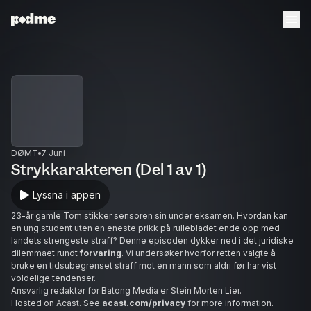
DØMT
7 Juni
Strykkarakteren (Del 1 av 1)
Lyssna i appen
23-år gamle Tom stikker sensoren sin under eksamen. Hvordan kan
en ung student uten en eneste prikk på rullebladet ende opp med
landets strengeste straff? Denne episoden dykker ned i det juridiske
dilemmaet rundt
forvaring
. Vi undersøker hvorfor retten valgte å
bruke en tidsubegrenset straff mot en mann som aldri før har vist
voldelige tendenser.
Ansvarlig redaktør for Batong Media er Stein Morten Lier.
Hosted on Acast. See
acast.com/privacy
for more information.