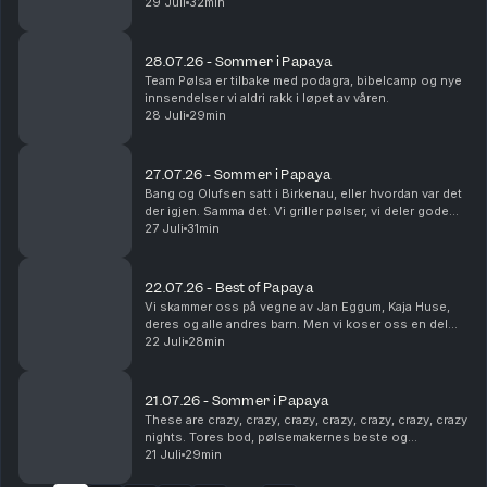
dukker opp, og Steinar utsettes for på-bekostnings-
29 Juli
32min
humor. Som vanlig. Dette en en liten ...
28.07.26 - Sommer i Papaya
Team Pølsa er tilbake med podagra, bibelcamp og nye
innsendelser vi aldri rakk i løpet av våren.
28 Juli
29min
27.07.26 - Sommer i Papaya
Bang og Olufsen satt i Birkenau, eller hvordan var det
der igjen. Samma det. Vi griller pølser, vi deler gode
sommerminner og vi tømmer postkassa vår. Det er fint.
27 Juli
31min
22.07.26 - Best of Papaya
Vi skammer oss på vegne av Jan Eggum, Kaja Huse,
deres og alle andres barn. Men vi koser oss en del
med høydepunkter fra sesongen som gikk.
22 Juli
28min
Legendene Ole Soo og Shakademus Tandrevold
dukker opp. HEI!
21.07.26 - Sommer i Papaya
These are crazy, crazy, crazy, crazy, crazy, crazy, crazy
nights. Tores bod, pølsemakernes beste og
livreddende førstehjelp. Snakkes!
21 Juli
29min