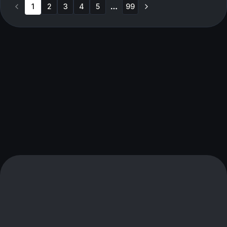
1
2
3
4
5
99
More pages