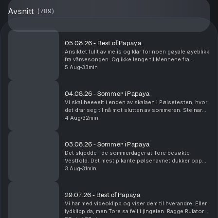
Avsnitt
(
789
)
05.08.26 - Best of Papaya
Ansiktet fullt av melis og klar for noen gøyale øyeblikk
fra vårsesongen. Og ikke lenge til Mennene fra
Viennene er tilbake i sesong nå!
5 Aug
33min
04.08.26 - Sommer i Papaya
Vi skal heeeelt i enden av skalaen i Pølsetesten, hvor
det drar seg til nå mot slutten av sommeren. Steinar
kjører Route 66 og blir nesten drept. Det er
4 Aug
32min
sommerminne det!
03.08.26 - Sommer i Papaya
Det skjedde i de sommerdager at Tore besøkte
Vestfold. Det mest pikante pølsenavnet dukker opp
og vi rydder i fryseren. Yes.
3 Aug
31min
29.07.26 - Best of Papaya
Vi har med videoklipp og viser dem til hverandre. Eller
lydklipp da, men Tore sa feil i jingelen. Ragge Rulator