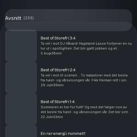
Avsnitt
(
233
)
Best of Storefri 3:4
Ta vel i mot DJ Håvard! Hageland-Lasse fortjener en ny
tur ut i spotlighten. Det blir gjett jobben og et
tilbakeblikk med sexy matbestillinger… Produsert av
5 Aug
38min
Ingrid Alice Mortensen.
Best of Storefri 2:4
Ta vel i mot til scenen… To matadorer med det beste
fra høst- og vårsesongen vår. Fikk Herman rett i sin
Karpeworld-prediction? Det blir tulletelefon og fis og
29 Juli
39min
et gjenhør med hvordan man gjør riktig h...
Best of Storefri 1:4
Sommeren er her for fullt! Og med det følger noe av
det beste fra høst- og vårsesongen vår. Det blir sinte
riddere, et gjenhør med Hjelp meg (!!), Zero Rest Boys
22 Juli
33min
Club og Lille Smul. Pluss masse annet ...
En rar energi i rommet!!