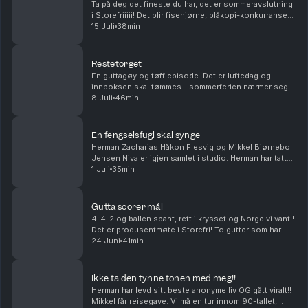
Ta på deg det fineste du har, det er sommeravslutning
i Storefriiiii! Det blir fisehjørne, blåkopi-konkurranse
og harde tilbakemeldinger fra anmelderen. Produsert
15 Juli
38min
av Ingrid Alice Mortensen Vi tar en ...
Restetorget
En guttagøy og tøff episode. Det er luftedag og
innboksen skal tømmes - sommerferien nærmer seg
med stormskritt!! Vi skal prøve å finne ut hva en god
8 Juli
46min
depresjonsdag kan kalles og Paul Jefferson sliter....
En fengselsfugl skal synge
Herman Zacharias Håkon Flesvig og Mikkel Bjørnebo
Jensen Niva er igjen samlet i studio. Herman har tatt
på seg croptoppen. Vi må en tur innom norske
1 Juli
35min
fengsler. Det blir trøst, torsk og vi må vokte våre...
Gutta scorer mål
4-4-2 og ballen spant, rett i krysset og Norge vi vant!!
Det er produsentmøte i Storefri! To gutter som har
sovet lite… Mikkel gjør noe han aldri har gjort før og
24 Juni
41min
Herman avslører en svakhet. Bare å le...
Ikke ta den tynne tonen med meg!!
Herman har levd sitt beste anonyme liv OG gått viralt!!
Mikkel får reisegave. Vi må en tur innom 90-tallet,