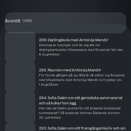
Avsnitt
(
298
)
296. Dejtingskola med Antonija Mandir
Antonija är nysingel och lär sig allt om
dejtingmarknaden tillsammans med Rosanna! Var ska
hon vara? Hur ska hon tänka? Bör hon gå
6 Aug
44min
internationellt?
295. Reunion med Antonija Mandir
För första gången på sju åtta år så sätter sig Rosanna
ned tillsammans med Antonija Mandir och pratar om
livet, löpningen, dåliga knän och framförallt hennes
1 Aug
28min
dejtingliv!
294. Sofia Dalén om sitt genialiska sommarprat
och så kokar hon ägg
Inte ska väl Dalén pusha för sitt briljanta kommande
sommarprat? Så kokande hennes åldrande mormor
ägg och så avslöjar hon vad hon gjorde med 2000
30 Juli
44min
upphittade kronor i ett sånt gammalt
busskortsfodral....
293. Sofia Dalén om sitt framgångsrika liv och sin