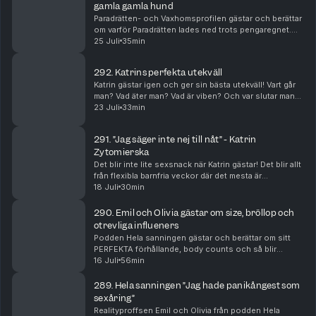
gamla gamla hund
Paradrätten- och Vaxhomsprofilen gästar och berättar
om varför Paradrätten lades ned trots pengaregnet.
Men också om två tillfällen i närtid som hon blivit lurad
25 Juli
35min
av teknikens krafter.
292. Katrins perfekta utekväll
Katrin gästar igen och ger sin bästa utekväll! Vart går
man? Vad äter man? Vad är viben? Och var slutar man
liggandes på dansgolvet?
23 Juli
33min
291. ”Jag säger inte nej till nåt” - Katrin
Zytomierska
Det blir inte lite sexsnack när Katrin gästar! Det blir allt
från flexibla barnfria veckor där det mesta är
välkommet till oldies.
18 Juli
30min
290. Emil och Olivia gästar om size, bröllop och
otrevliga influeners
Podden Hela sanningen gästar och berättar om sitt
PERFEKTA förhållande, body counts och så blir
Rosanna lite lite sugen.
16 Juli
56min
289. Hela sanningen ”Jag hade panikångest som
sexåring”
Realityproffsen Emil och Olivia från podden Hela