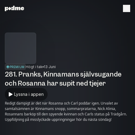
Högt i tak
13 Juni
PREMIUM
281. Pranks, Kinnamans självsugande
och Rosanna har supit ned tjejer
Lyssna i appen
Redigt dampigt är det när Rosanna och Carl poddar igen. Urvalet av
samtalsämnen är Kinnamans snopp, sommarpratarna, Nick Alinia,
Rosannans barköp till den spyende kvinnan och Carls status på Trädgårn.
Uppföljning på misslyckade uppringningar hör du nästa söndag!