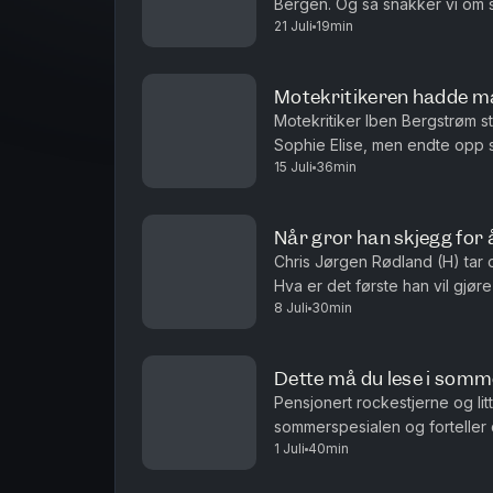
Bergen. Og så snakker vi om st
21 Juli
19min
Karmøy.
Motekritikeren hadde m
Motekritiker Iben Bergstrøm s
Sophie Elise, men endte opp s
15 Juli
36min
sommerspesialen av Nokon må
Når gror han skjegg for å
Chris Jørgen Rødland (H) tar 
Hva er det første han vil gjø
8 Juli
30min
på laget? Og ikke minst, hva m
Dette må du lese i somm
Pensjonert rockestjerne og li
sommerspesialen og forteller 
1 Juli
40min
det tips til både litteraturnerd