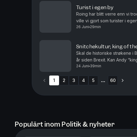
Turist i egen by
Roing har blitt verre enn vi tr
ville vi gjort som turister i e
26 Juni
29min
som passer perfekt til å beskr
Snitchekultur, king of t
Skal de historiske strøkene i 
år siden Brexit. Kan Andy “king
24 Juni
39min
også med en innrømmelse i den
1
2
3
4
5
60
More pages
Populärt inom Politik & nyheter