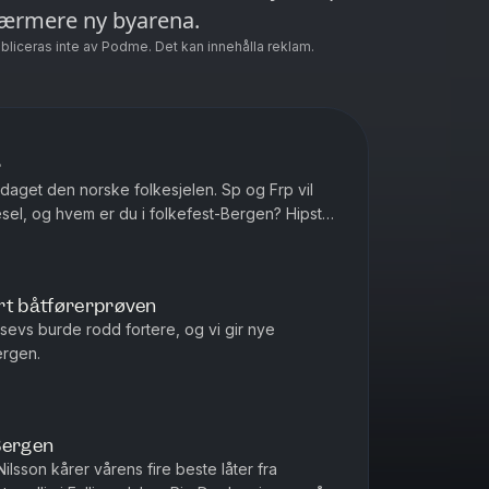
nærmere ny byarena.
ubliceras inte av Podme. Det kan innehålla reklam.
r
pdaget den norske folkesjelen. Sp og Frp vil
esel, og hvem er du i folkefest-Bergen? Hipster
rt båtførerprøven
sevs burde rodd fortere, og vi gir nye
ergen.
Bergen
ilsson kårer vårens fire beste låter fra