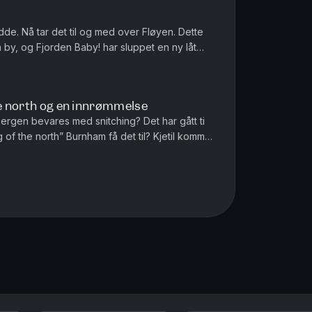
odde. Nå tar det til og med over Fløyen. Dette
gen by, og Fjorden Baby! har sluppet en ny låt
ive kommentato...
he north og en innrømmelse
Bergen bevares med snitching? Det har gått ti
 of the north” Burnham få det til? Kjetil kommer
 siste ordinære...