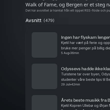
Walk of Fame, og Bergen er et steg 
Det här avsnittet är hämtat från ett öppet RSS-flöde och p
Avsnitt
(
479
)
Ingen har flyskam lenge
Kjetil har vært på ferie og op
bruke mer penger på billig di
5 Aug
36min
eller stril?
Odyssevs hadde ikke kla
Turistene tar over byen, Odys
studenter våre beste tips til B
29 Juli
42min
Årets beste musikk fra 
Kjetil Kopren Ullebø og Ørjan N