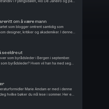
randliv i Fyllingsdalen, Rio De Janeiro og på
areritt om å være mann
tartet som blogger omtrent samtidig som
om designer, kritiker og akademiker. I denne
 gå forklarer hun sammenhengen...
 se eldre ut
over som byrådsleder i Bergen i september.
re som byrådsleder? Hvem vil han ha med seg
ed bybanen? Alt dette og ...
er
tteraturformidler Marie Amdam er med i denne
deg hvilke bøker du må lese i sommer. Her er
er, småbarnsforeldre...