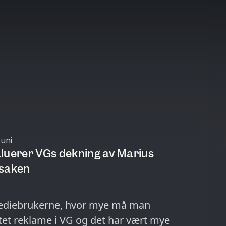
Juni
luerer VGs dekning av Marius
ssaken
t mediebrukerne, hvor mye må man
ttet reklame i VG og det har vært mye