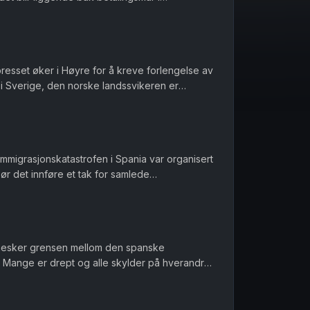
ile Ukrainere som blir drept ...
presset øker i Høyre for å kreve forlengelse av
 i Sverige, den norske landssvikeren er
seg nøytral under and...
 immigrasjonskatastrofen i Spania var organisert
Bør det innføre et tak for samlede
er et regnestykke til NAV...
nesker grensen mellom den spanske
Mange er drept og alle skylder på hverandre
nnføres norgespris på biff i dette la...