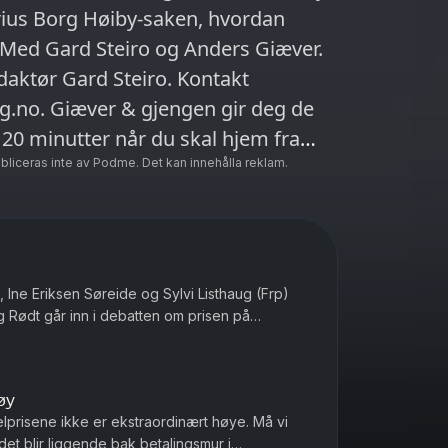
ius Borg Høiby-saken, hvordan
ed Gard Steiro og Anders Giæver.
daktør Gard Steiro. Kontakt
.no. Giæver & gjengen gir deg de
 20 minutter når du skal hjem fra
om feilene pressen gjør og
ubliceras inte av Podme. Det kan innehålla reklam.
.
 Ine Eriksen Søreide og Sylvi Listhaug (Frp)
g Rødt går inn i debatten om prisen på
s rikeste land. Med Ander...
øy
elprisene ikke er ekstraordinært høye. Må vi
et blir liggende bak betalingsmur i