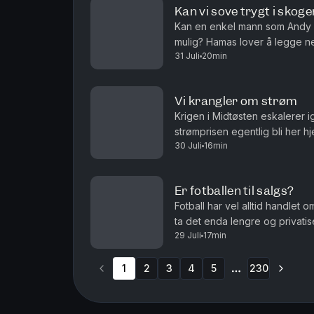
Kan vi sove trygt i skoge
Kan en enkel mann som Andy 
mulig? Hamas lover å legge n
31 Juli
20min
det ren ønsketetenkning. Og ha
Vi krangler om strøm
Krigen i Midtøsten eskalerer 
strømprisen egentlig bli her
30 Juli
16min
og Roar Valderhaug. Produsent
Er fotballen til salgs?
Fotball har vel alltid handlet 
ta det enda lengre og privatis
29 Juli
17min
debatten om fordommer mot hom
1
2
3
4
5
230
More pages