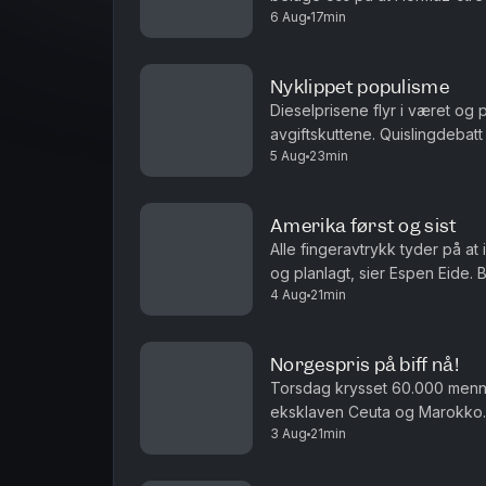
6 Aug
17min
uoverskuelig fremtid? Antall siv
Nyklippet populisme
Dieselprisene flyr i været og 
avgiftskuttene. Quislingdebatt
5 Aug
23min
aktualisert i landet som holdt 
Amerika først og sist
Alle fingeravtrykk tyder på at
og planlagt, sier Espen Eide. 
4 Aug
21min
velferdsytelser er debatten ett
Norgespris på biff nå!
Torsdag krysset 60.000 men
eksklaven Ceuta og Marokko. 
3 Aug
21min
i sakens anledning, og må det i