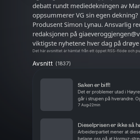
debatt rundt mediedekningen av Mar
oppsummerer VG sin egen dekning? M
Produsent Simon Lynau. Ansvarlig re
redaksjonen på giaeveroggjengen@vg
viktigste nyhetene hver dag på drøye
jobb. Hør «Mediebobler» hver lørdag 
Det här avsnittet är hämtat från ett öppet RSS-flöde och p
dilemmaer VG står i. Alltid på Podme
Avsnitt
(
1837
)
Saken er biff!
Det er problemer utad i Høyre,
går i strupen på hverandre. O
7 Aug
22min
indrefilet, slik er det i verden
Dieselprisen er ikke så h
Arbeiderpartiet mener at dies
belage oss på at Hormuz-stred