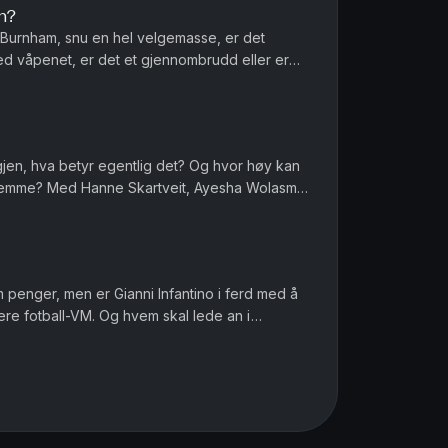
n?
Burnham, snu en hel velgemasse, er det
ed våpenet, er det et gjennombrudd eller er
r menn et spesielt ansvar når de...
igjen, hva betyr egentlig det? Og hvor høy kan
 hjemme? Med Hanne Skartveit, Ayesha Wolasmal
 Sara Gustavsen. Ansv...
om penger, men er Gianni Infantino i ferd med å
ere fotball-VM. Og hvem skal lede an i
ofile i muslimske miljø...