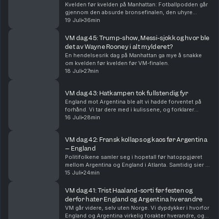
Kvelden før kvelden på Manhattan: Fotballpodden går
gjennom den absurde bronsefinalen, den uhyre
spennende finalen og VMs beste lag, øyeblikk og
19 Juli
36min
snakkiser.
VM dag 45: Trump-show, Messi-sjokk og hvor ble
det av Wayne Rooney i alt mylderet?
En hendelsesrik dag på Manhattan ga mye å snakke
om kvelden før kvelden før VM-finalen.
18 Juli
27min
VM dag 43: Hatkampen tok fullstendig fyr
England mot Argentina ble alt vi hadde forventet på
forhånd. Vi tar dere med i kulissene, og forklarer
hvorfor Lionel Messi og Argentina er finaleklare.
16 Juli
28min
VM dag 42: Fransk kollaps og kaos før Argentina
– England
Politifolkene samler seg i hopetall før hatoppgjøret
mellom Argentina og England i Atlanta. Samtidig sier vi
farvel til Frankrike, og erkjenner at Spania har lurt oss
15 Juli
24min
litt.
VM dag 41: Trist Haaland-sorti før festen og
derfor hater England og Argentina hverandre
VM går videre, selv uten Norge. Vi dypdykker i hvorfor
England og Argentina virkelig forakter hverandre, og