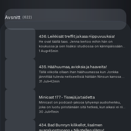
Avsnitt
(
622
)
436. Leikkisät treffit ja kasa riippuvuuksia!
He ovat täällä taas. Jenna kertoo mihin hän on
koukussa ja sen lisäksi studiossa on kännipäissään
lyöty 500€ veto. Mutta mistä? Niko suuntasi tutun
1 Aug
45min
miehen kanssa treffeille puistoon. Onko leikki-ikä k...
435. Häähuumaa, avioksia ja haaveita!
Tällä viikolla ollaan ihan häähuumassa kun Jonkka
jännittää tulevia neitseellisiä häitään Ninsun kanssa.
Miten häät onkaan paisuneet sellaiseksi että näistä
31 Juli
42min
povataan tämän suven kuumimpia juhlia? Ni...
Minicast 177 - Tissejä ja taidetta
Minicast on podcast-jaksoa lyhyempi audioherkku,
joka on luotu piristämään sitä hetkeä, kun aikasi ei riitä
pitkään, yhtäjaksoiseen keskittymiseen. Minicastit
30 Juli
11min
ovat tarjolla vain Podme Premium -kuunt...
434. Bad Bunnyn kilikellot, Iisalmen
avaraluontopano + Nikotellen slämy!