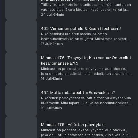
Tällä viikolla Nikotellen studiossa mennään tunteiden
vuoristorataa. Ekana kirotaan kesä, paskat keikat ja
sitten Bad Bunnyn tiktokit vie mennessään! Katja on
24 Juli
54min
on antautunut kiihkolle. Niko puolestaan ...
433. Viimeinen puhelu & Kisun tilpehöörit!
Niko herkistyi uutisten äärellä. Suomen
lankapuhelinverkko on suljettu. Miksi tämä kosketti
niin suuresti? Jenna nukkui elämänsä parhaat
17 Juli
44min
päiväunet yllättävällä sohvalla. Miten Kisu ja hänen
tilpehööri...
Minicast 176 - Te kysyitte, Kisu vastaa: Onko ollut
kesäromansseja?🥰
Minicast on podcast-jaksoa lyhyempi audioherkku,
joka on luotu piristämään sitä hetkeä, kun aikasi ei riitä
pitkään, yhtäjaksoiseen keskittymiseen. Minicastit
16 Juli
13min
ovat tarjolla vain Podme Premium -kuunt...
432. Mutta mitä tapahtui Ruisrockissa?
Nikotellen pöööydcäst valloitti firman virkistyspäivillä
Ruisrockin. Mitä tapahtui? Kuka sai hotellihuoneessa?
Kenen ilta meni vesibussin jonossa ja millaiset jatkot
10 Juli
51min
oli? Vastaus tähän ja paljon muuhu...
Minicast 175 - Hölöiitan päivitykset
Minicast on podcast-jaksoa lyhyempi audioherkku,
joka on luotu piristämään sitä hetkeä, kun aikasi ei riitä