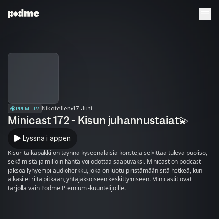
Nikotellen
17 Juni
PREMIUM
Minicast 172 - Kisun juhannustaiat💫
Lyssna i appen
Kisun taikapakki on täynnä kyseenalaisia konsteja selvittää tuleva puoliso,
sekä mistä ja milloin häntä voi odottaa saapuvaksi. Minicast on podcast-
jaksoa lyhyempi audioherkku, joka on luotu piristämään sitä hetkeä, kun
aikasi ei riitä pitkään, yhtäjaksoiseen keskittymiseen. Minicastit ovat
tarjolla vain Podme Premium -kuuntelijoille.